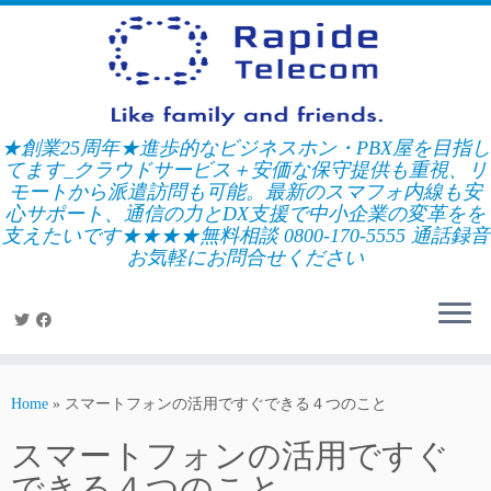
Skip
to
content
★創業25周年★進歩的なビジネスホン・PBX屋を目指し
てます_クラウドサービス＋安価な保守提供も重視、リ
モートから派遣訪問も可能。最新のスマフォ内線も安
心サポート、通信の力とDX支援で中小企業の変革をを
支えたいです★★★★無料相談 0800-170-5555 通話録音
お気軽にお問合せください
Home
»
スマートフォンの活用ですぐできる４つのこと
スマートフォンの活用ですぐ
できる４つのこと