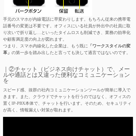
手元のスマホが内線電話に早変わりします。もちろん従来の携帯電
話番号の変更は不要です。オフィスにいる社員が外出中の社員に取
り次いで折り返し…といったタイムロスも削減でき、業務の効率化
や顧客満足度の向上が図れます。
つまり、スマホ内線化した企業は、もう既に
「ワークスタイルの変
革」
の第一歩を踏み出したと言っても決して過言ではないのです。
…
｜②チャット（ビジネス向けチャット）で、メー
ルや通話とは又違った便利なコミュニケーション
を
スピード感、抜群の社内コミュニケーションツールが簡単に導入で
きます。また、クラウドでチャットを行うのではなく、オフィスの
置くIP-PBX本体で、チャットを行います。そのため、セキュリティ
が高く、情報漏えい対策が取れます。