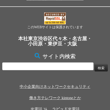
このWEBサイトは保護されています
本社東京渋谷区代々木・名古屋・
小田原・東伊豆・大阪
サイト内検索
検
索:
中小企業向けネットワークセキュリティ
働き方テレワーク kintoneとか
光電話.ｺﾑ ラピッド光電話