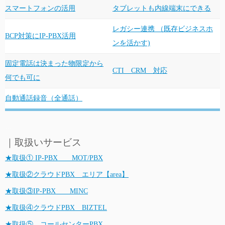
スマートフォンの活用
タブレットも内線端末にできる
レガシー連携 （既存ビジネスホ
BCP対策にIP-PBX活用
ンを活かす)
固定電話は決まった物限定から
CTI CRM 対応
何でも可に
自動通話録音（全通話）
…
｜取扱いサービス
★取扱① IP-PBX MOT/PBX
★取扱②クラウドPBX エリア【area】
★取扱③IP-PBX MINC
★取扱④クラウドPBX BIZTEL
★取扱⑤ コールセンターPBX