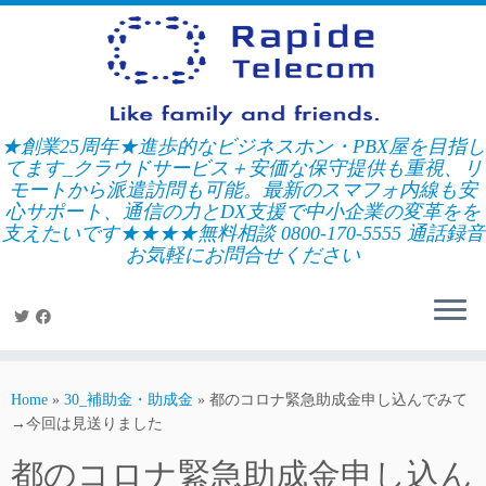
Skip
to
content
★創業25周年★進歩的なビジネスホン・PBX屋を目指し
てます_クラウドサービス＋安価な保守提供も重視、リ
モートから派遣訪問も可能。最新のスマフォ内線も安
心サポート、通信の力とDX支援で中小企業の変革をを
支えたいです★★★★無料相談 0800-170-5555 通話録音
お気軽にお問合せください
Home
»
30_補助金・助成金
»
都のコロナ緊急助成金申し込んでみて
→今回は見送りました
都のコロナ緊急助成金申し込ん