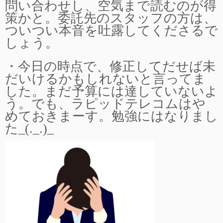
問い合わせし、空気まで読むのが得
策かと。委託先のスタッフの方は、
ついつい本音を吐露してくださるで
しょう。
・今日の時点で、修正してだせば未
だいけるかもしれないと言ってま
した。まだ予算には達していないよ
う。でも、ラピッドテレコムはや
めておきまーす。勉強にはなりまし
た_(._.)_