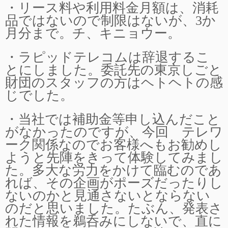
・リース料や利用料金月額は、消耗
品ではないので制限はないが、3か
月分まで。チ、キニョウー。
・ラピッドテレコムは辞退するこ
とにしました。委託先の東京しごと
財団のスタッフの方はヘトヘトの感
じでした。
・当社では補助金等申し込んだこと
がなかったのですが、今回 テレワ
ーク関係なのでお客様へもお勧めし
ようと先陣をきって体験してみまし
た。多大な労力をかけて臨むのであ
れば、その企画がポーズだったりし
ないのかと見通さないとならない
のだと思いました。たぶん、発表さ
れた情報を鵜呑みにしないで、直に