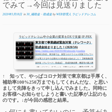
でみて→今回は見送りました
2020年3月18日
in
30_補助金・助成金
by
WEB管理人 ラピッドテレコム
ラピッドテレコム|中小企業の変革をDXで支援| IP-PBXとクラウドP
東京都で事業継続緊急対策（テレワーク）
助成金始まりました！(2020/3/6)
https://renbiz.com/2020/03/08/telework-jyoseikin
2020年3月6日、東京都では、新型コロナウイルス対策でテレワー
クを導入する中小企業向けの助成金を始めました！【事業継続緊
急対策（テレワーク）助成金】 助成対象経費・機器等の購入費
（例：パソコン、タブレット、VPNルーター）・機器の設置・設
定費 （例：VPNルーター等機器の設置・設定作業費）・保守委
↑ 知って、やっぱコロナ対策で東京都は手厚く、
託等の業務委託料（例：機器の保守費用）・導入機器等の導入時
運用サポート費 （例：導入機器等の操作説明マニュアル作成
補助率100%
2
50万までもしてくれんだな、と思い
費）・機器のリース料（例：パソコン等リース料金）・クラウド
まして先陣をきって申し込んでみました。同時に
サービス等ツール利用料（例：コミュニケ...
お客様へお知らせしようと書いた記事が上記のも
のです。↓が今回の感想と結果。