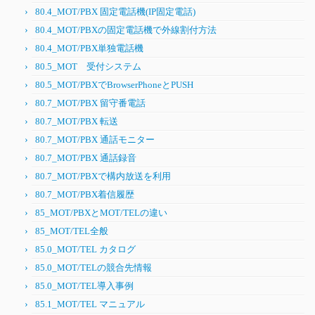
80.4_MOT/PBX 固定電話機(IP固定電話)
80.4_MOT/PBXの固定電話機で外線割付方法
80.4_MOT/PBX単独電話機
80.5_MOT 受付システム
80.5_MOT/PBXでBrowserPhoneとPUSH
80.7_MOT/PBX 留守番電話
80.7_MOT/PBX 転送
80.7_MOT/PBX 通話モニター
80.7_MOT/PBX 通話録音
80.7_MOT/PBXで構内放送を利用
80.7_MOT/PBX着信履歴
85_MOT/PBXとMOT/TELの違い
85_MOT/TEL全般
85.0_MOT/TEL カタログ
85.0_MOT/TELの競合先情報
85.0_MOT/TEL導入事例
85.1_MOT/TEL マニュアル