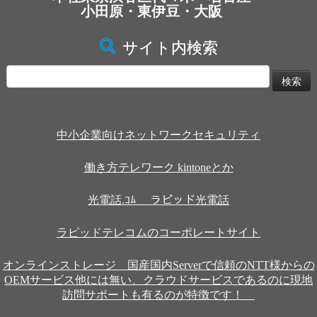
小田原・東伊豆・大阪
サイト内検索
検
索:
中小企業向けネットワークセキュリティ
働き方テレワーク kintoneとか
光電話.ｺﾑ ラピッド光電話
ラピッドテレコムのコーポレートサイト
オンラインストレージ 国産国内Serverで信頼のNTT様からの
OEMサービス他には無い、クラウドサービスであるのに現地
訪問サポートも有るのが特徴です！