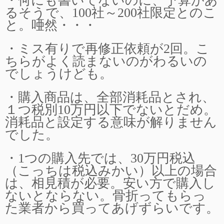
・何にも書いてないのに、予算があ
るそうで、100社～200社限定とのこ
と。唖然・・・
・ミス有りで再修正依頼が2回。こ
ちらがよく読まないのがわるいの
でしょうけども。
・購入商品は、全部消耗品とされ、
１つ税別10万円以下でないとだめ。
消耗品と設定する意味が解りません
でした。
・1つの購入先では、30万円税込
（こっちは税込みかい）以上の場合
は、相見積が必要。安い方で購入し
ないとならない。骨折ってもらっ
た業者から買ってあげずらいです。