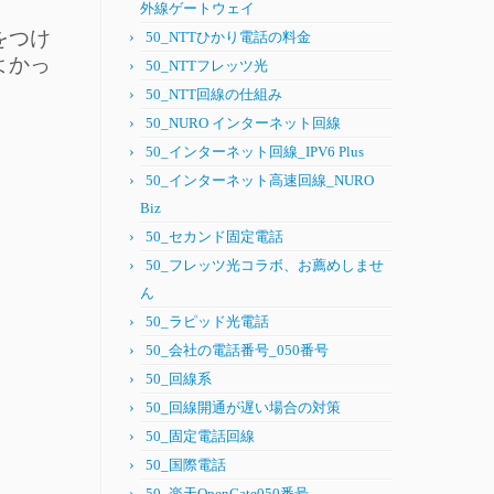
外線ゲートウェイ
をつけ
50_NTTひかり電話の料金
よかっ
50_NTTフレッツ光
50_NTT回線の仕組み
50_NURO インターネット回線
50_インターネット回線_IPV6 Plus
50_インターネット高速回線_NURO
Biz
50_セカンド固定電話
50_フレッツ光コラボ、お薦めしませ
ん
50_ラピッド光電話
50_会社の電話番号_050番号
50_回線系
50_回線開通が遅い場合の対策
50_固定電話回線
50_国際電話
50_楽天OpenGate050番号