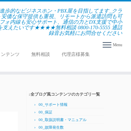
★進歩的なビジネスホン・PBX屋を目指してます_クラ
＋安価な保守提供も重視、リモートから派遣訪問も可
フォ内線も安心サポート、通信の力とDX支援で中小
えたいです★★★★無料相談 0800-170-5555 通話
録音お気軽にお問合せください
Menu
コンテンツ
無料相談
代理店様募集
↓全ブログ風コンテンツのカテゴリ一覧
00_サポート情報
00_保証
00_取扱説明書・マニュアル
00_故障発生数