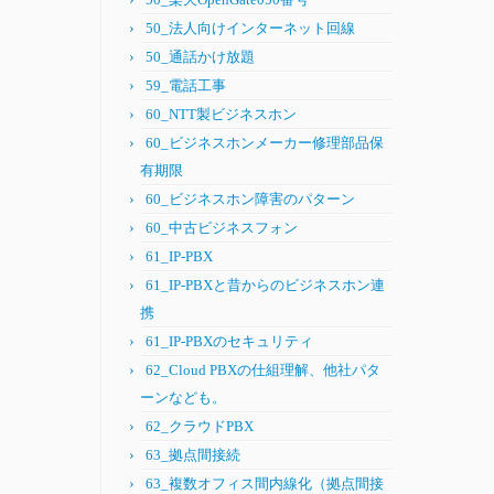
50_法人向けインターネット回線
50_通話かけ放題
59_電話工事
60_NTT製ビジネスホン
60_ビジネスホンメーカー修理部品保
有期限
60_ビジネスホン障害のパターン
60_中古ビジネスフォン
61_IP-PBX
61_IP-PBXと昔からのビジネスホン連
携
61_IP-PBXのセキュリティ
62_Cloud PBXの仕組理解、他社パタ
ーンなども。
62_クラウドPBX
63_拠点間接続
63_複数オフィス間内線化（拠点間接