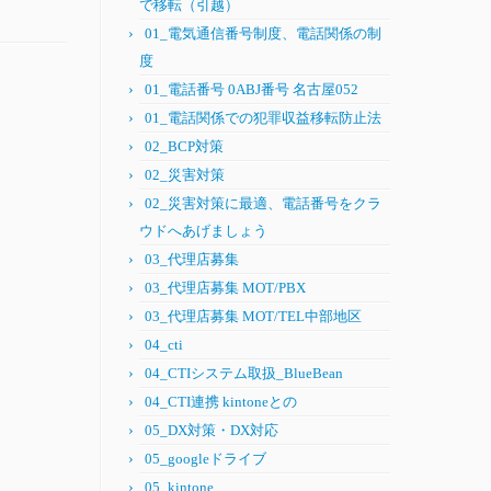
で移転（引越）
01_電気通信番号制度、電話関係の制
度
01_電話番号 0ABJ番号 名古屋052
01_電話関係での犯罪収益移転防止法
02_BCP対策
02_災害対策
02_災害対策に最適、電話番号をクラ
ウドへあげましょう
03_代理店募集
03_代理店募集 MOT/PBX
03_代理店募集 MOT/TEL中部地区
04_cti
04_CTIシステム取扱_BlueBean
04_CTI連携 kintoneとの
05_DX対策・DX対応
05_googleドライブ
05_kintone