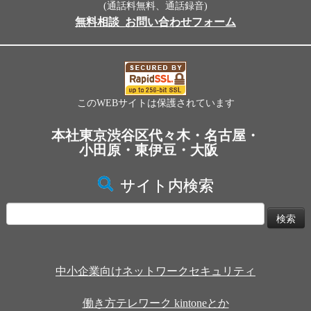
(通話料無料、通話録音)
無料相談_お問い合わせフォーム
このWEBサイトは保護されています
本社東京渋谷区代々木・名古屋・
小田原・東伊豆・大阪
サイト内検索
検
索:
中小企業向けネットワークセキュリティ
働き方テレワーク kintoneとか