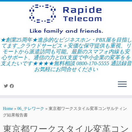
Skip
to
content
★創業25周年★進歩的なビジネスホン・PBX屋を目指し
てます_クラウドサービス＋安価な保守提供も重視、リ
モートから派遣訪問も可能。最新のスマフォ内線も安
心サポート、通信の力とDX支援で中小企業の変革をを
支えたいです★★★★無料相談 0800-170-5555 通話録音
お気軽にお問合せください
Home
»
06_テレワーク
»
東京都ワークスタイル変革コンサルティン
グ結果報告書
東京都ワークスタイル変革コン