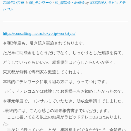
2020年5月5日
in
06_テレワーク
/
30_補助金・助成金
by
WEB管理人 ラピッドテ
レコム
https://consulting.metro.tokyo.jp/workstyle/
令和2年度も、引き続き実施されております。
ただ単に助成金をもらうだけでなく、しっかりとした知識を得て、
どうしていったらいいか、就業規則はどうしたらいいか等々、
東京都が無料で専門家を派遣してくれます。
本格的にテレワークに取り組み方には、うってつけです。
ラピッドテレコムでは体験してお客様へもお勧めしたかったので、
令和元年度で、コンサルしていただき、助成金申請までしました。
↓最終的には、こんな感じの結果報告書までいただけます。
ここに書いてある以上の効果がラピッドテレコムにはありまし
た。
手探りで行っていたことが、相談相手ができただけで、全然違い