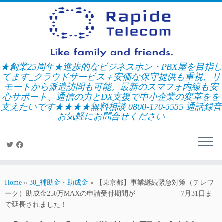
Skip
to
content
★創業25周年★進歩的なビジネスホン・PBX屋を目指し
てます_クラウドサービス＋安価な保守提供も重視、リ
モートから派遣訪問も可能。最新のスマフォ内線も安
心サポート、通信の力とDX支援で中小企業の変革をを
支えたいです★★★★無料相談 0800-170-5555 通話録音
お気軽にお問合せください
Home
»
30_補助金・助成金
»
【東京都】事業継続緊急対策（テレワ
ーク）助成金250万MAXの申請受付期間が 7月31日ま
で延長されました！