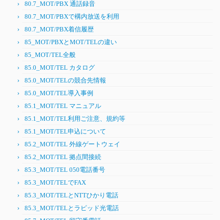
80.7_MOT/PBX 通話録音
80.7_MOT/PBXで構内放送を利用
80.7_MOT/PBX着信履歴
85_MOT/PBXとMOT/TELの違い
85_MOT/TEL全般
85.0_MOT/TEL カタログ
85.0_MOT/TELの競合先情報
85.0_MOT/TEL導入事例
85.1_MOT/TEL マニュアル
85.1_MOT/TEL利用ご注意、規約等
85.1_MOT/TEL申込について
85.2_MOT/TEL 外線ゲートウェイ
85.2_MOT/TEL 拠点間接続
85.3_MOT/TEL 050電話番号
85.3_MOT/TELでFAX
85.3_MOT/TELとNTTひかり電話
85.3_MOT/TELとラピッド光電話