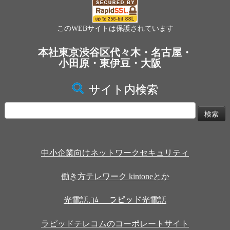
このWEBサイトは保護されています
本社東京渋谷区代々木・名古屋・
小田原・東伊豆・大阪
サイト内検索
検
索:
中小企業向けネットワークセキュリティ
働き方テレワーク kintoneとか
光電話.ｺﾑ ラピッド光電話
ラピッドテレコムのコーポレートサイト