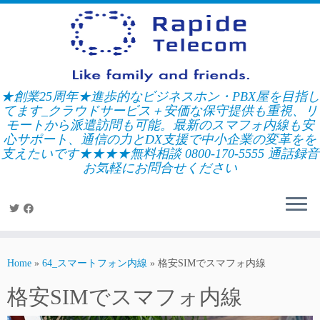
Skip
to
content
★創業25周年★進歩的なビジネスホン・PBX屋を目指し
てます_クラウドサービス＋安価な保守提供も重視、リ
モートから派遣訪問も可能。最新のスマフォ内線も安
心サポート、通信の力とDX支援で中小企業の変革をを
支えたいです★★★★無料相談 0800-170-5555 通話録音
お気軽にお問合せください
Home
»
64_スマートフォン内線
»
格安SIMでスマフォ内線
格安SIMでスマフォ内線