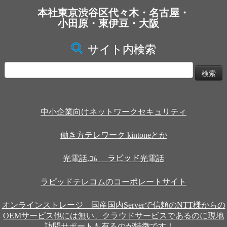
本社東京渋谷区代々木・名古屋・
小田原・東伊豆・大阪
サイト内検索
検
索:
中小企業向けネットワークセキュリティ
働き方テレワーク kintoneとか
光電話.ｺﾑ ラピッド光電話
ラピッドテレコムのコーポレートサイト
オンラインストレージ 国産国内Serverで信頼のNTT様からの
OEMサービス他には無い、クラウドサービスであるのに現地
訪問サポートも有るのが特徴です！