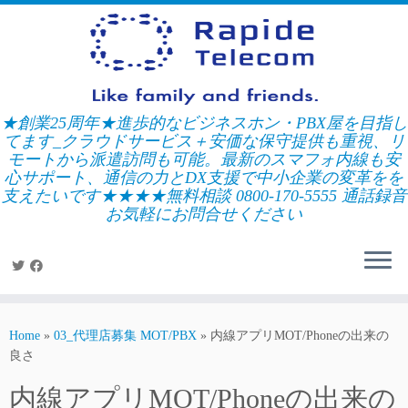
Skip
to
content
★創業25周年★進歩的なビジネスホン・PBX屋を目指し
てます_クラウドサービス＋安価な保守提供も重視、リ
モートから派遣訪問も可能。最新のスマフォ内線も安
心サポート、通信の力とDX支援で中小企業の変革をを
支えたいです★★★★無料相談 0800-170-5555 通話録音
お気軽にお問合せください
Home
»
03_代理店募集 MOT/PBX
»
内線アプリMOT/Phoneの出来の
良さ
内線アプリMOT/Phoneの出来の