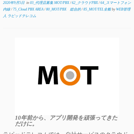
2020年9月5日
in
03_代理店募集 MOT/PBX
/
62_クラウドPBX
/
64_スマートフォン
内線
/
75_Cloud PBX AREA
/
80_MOT/PBX 総合的
/
85_MOT/TEL全般
by
WEB管理
人 ラピッドテレコム
10年前から、アプリ開発を頑張ってきた
だけに。