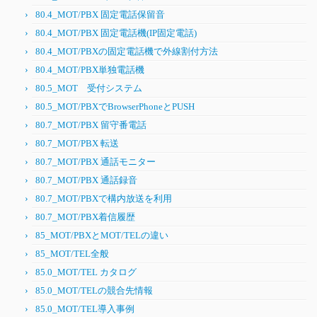
80.4_MOT/PBX 固定電話保留音
80.4_MOT/PBX 固定電話機(IP固定電話)
80.4_MOT/PBXの固定電話機で外線割付方法
80.4_MOT/PBX単独電話機
80.5_MOT 受付システム
80.5_MOT/PBXでBrowserPhoneとPUSH
80.7_MOT/PBX 留守番電話
80.7_MOT/PBX 転送
80.7_MOT/PBX 通話モニター
80.7_MOT/PBX 通話録音
80.7_MOT/PBXで構内放送を利用
80.7_MOT/PBX着信履歴
85_MOT/PBXとMOT/TELの違い
85_MOT/TEL全般
85.0_MOT/TEL カタログ
85.0_MOT/TELの競合先情報
85.0_MOT/TEL導入事例