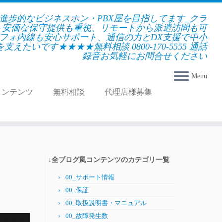
★進歩的なビジネスホン・PBX屋を目指してます_クラ
＋安価な保守提供も重視、リモートから派遣訪問も可
フォ内線も安心サポート、通信の力とDX支援で中小
えたいです★★★★無料相談 0800-170-5555 通話
録音お気軽にお問合せください
Menu
コンテンツ
無料相談
代理店様募集
↓全ブログ風コンテンツのカテゴリ一覧
00_サポート情報
00_保証
00_取扱説明書・マニュアル
00_故障発生数