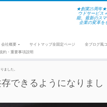
★創業25周年
ウドサービス
能。最新のスマ
企業の変革をを支
会社概要
サイトマップ全固定ページ
全ブログ風
規約・重要事項説明
なりました。
Mと共存できるようになりまし