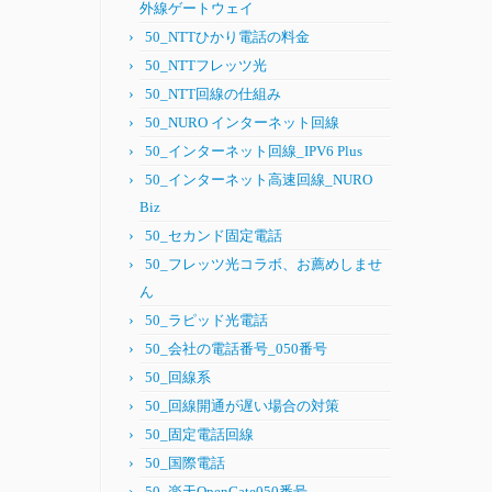
外線ゲートウェイ
50_NTTひかり電話の料金
50_NTTフレッツ光
50_NTT回線の仕組み
50_NURO インターネット回線
50_インターネット回線_IPV6 Plus
50_インターネット高速回線_NURO
Biz
50_セカンド固定電話
50_フレッツ光コラボ、お薦めしませ
ん
50_ラピッド光電話
50_会社の電話番号_050番号
50_回線系
50_回線開通が遅い場合の対策
50_固定電話回線
50_国際電話
50_楽天OpenGate050番号