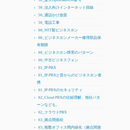
50_法人向けインターネット回線
50_通話かけ放題
59_電話工事
60_NTT製ビジネスホン
60_ビジネスホンメーカー修理部品保
有期限
60_ビジネスホン障害のパターン
60_中古ビジネスフォン
61_IP-PBX
61_IP-PBXと昔からのビジネスホン連
携
61_IP-PBXのセキュリティ
62_Cloud PBXの仕組理解、他社パタ
ーンなども。
62_クラウドPBX
63_拠点間接続
63_複数オフィス間内線化（拠点間接