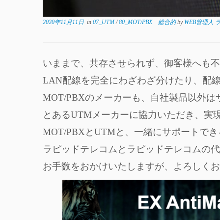
2020年11月11日
in
07_UTM
/
80_MOT/PBX 総合的
by
WEB管理人
いままで、共存させられず、御客様へも不
LAN配線を完全にわざわざ分けたり、配
MOT/PBXのメーカーも、自社製品以外
とあるUTMメーカーに協力いただき、実
MOT/PBXとUTMと、一緒にサポート
ラピッドテレコムとラピッドテレコムの代
お手数をおかけいたしますが、よろしくお