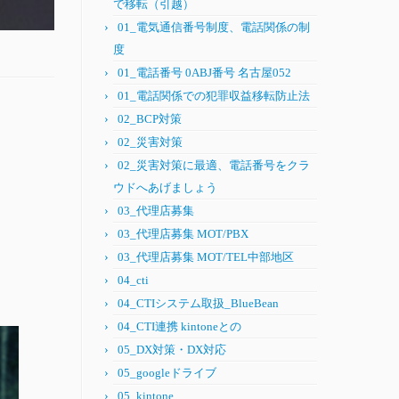
で移転（引越）
01_電気通信番号制度、電話関係の制
度
01_電話番号 0ABJ番号 名古屋052
01_電話関係での犯罪収益移転防止法
02_BCP対策
02_災害対策
02_災害対策に最適、電話番号をクラ
ウドへあげましょう
03_代理店募集
03_代理店募集 MOT/PBX
03_代理店募集 MOT/TEL中部地区
。
04_cti
04_CTIシステム取扱_BlueBean
04_CTI連携 kintoneとの
05_DX対策・DX対応
05_googleドライブ
05_kintone