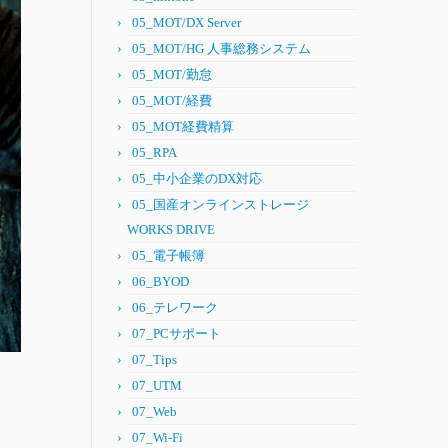
05_MOT/DX Server
05_MOT/HG 人事総務システム
05_MOT/勤怠
05_MOT/経費
05_MOT経費精算
05_RPA
05_中小企業のDX対応
05_国産オンラインストレージ
WORKS DRIVE
05_電子帳簿
06_BYOD
06_テレワーク
07_PCサポート
07_Tips
07_UTM
07_Web
07_Wi-Fi