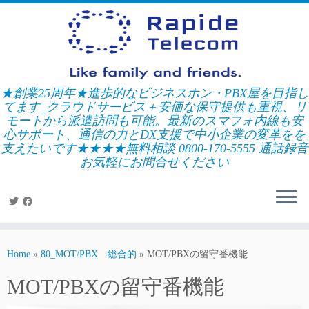
Skip
to
content
★創業25周年★進歩的なビジネスホン・PBX屋を目指し
てます_クラウドサービス＋安価な保守提供も重視、リ
モートから派遣訪問も可能。最新のスマフォ内線も安
心サポート、通信の力とDX支援で中小企業の変革をを
支えたいです★★★★無料相談 0800-170-5555 通話録音
お気軽にお問合せください
Home
»
80_MOT/PBX 総合的
»
MOT/PBXの留守番機能
MOT/PBXの留守番機能