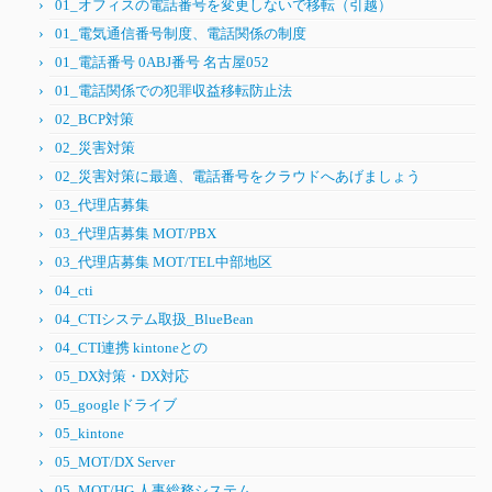
01_オフィスの電話番号を変更しないで移転（引越）
01_電気通信番号制度、電話関係の制度
01_電話番号 0ABJ番号 名古屋052
01_電話関係での犯罪収益移転防止法
02_BCP対策
02_災害対策
02_災害対策に最適、電話番号をクラウドへあげましょう
03_代理店募集
03_代理店募集 MOT/PBX
03_代理店募集 MOT/TEL中部地区
04_cti
04_CTIシステム取扱_BlueBean
04_CTI連携 kintoneとの
05_DX対策・DX対応
05_googleドライブ
05_kintone
05_MOT/DX Server
05_MOT/HG 人事総務システム