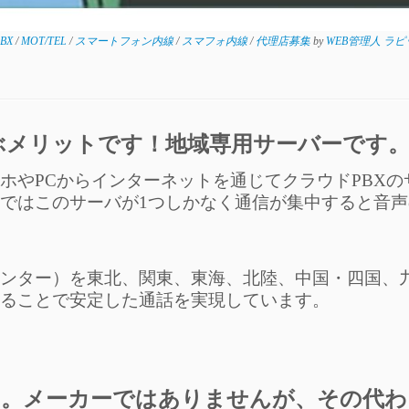
PBX
/
MOT/TEL
/
スマートフォン内線
/
スマフォ内線
/
代理店募集
by
WEB管理人 ラ
ぶメリットです！地域専用サーバーです
ホやPCからインターネットを通じてクラウドPBXの
Xではこのサーバが1つしかなく通信が集中すると音
ンター）を東北、関東、東海、北陸、中国・四国、
ることで安定した通話を実現しています。
す。メーカーではありませんが、その代わ