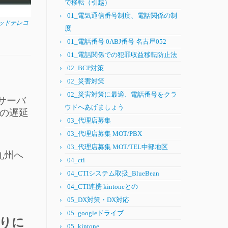
で移転（引越）
01_電気通信番号制度、電話関係の制
ピッドテレコ
度
01_電話番号 0ABJ番号 名古屋052
01_電話関係での犯罪収益移転防止法
02_BCP対策
。
02_災害対策
02_災害対策に最適、電話番号をクラ
サーバ
ウドへあげましょう
声の遅延
03_代理店募集
03_代理店募集 MOT/PBX
03_代理店募集 MOT/TEL中部地区
九州へ
04_cti
04_CTIシステム取扱_BlueBean
04_CTI連携 kintoneとの
05_DX対策・DX対応
05_googleドライブ
りに
05_kintone