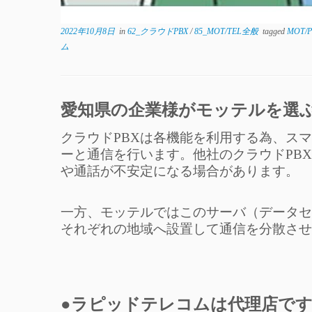
2022年10月8日
in
62_クラウドPBX
/
85_MOT/TEL全般
tagged
MOT/
ム
愛知県の企業様がモッテルを選
クラウドPBXは各機能を利用する為、スマ
ーと通信を行います。他社のクラウドPB
や通話が不安定になる場合があります。
一方、モッテルではこのサーバ（データセ
それぞれの地域へ設置して通信を分散させ
●ラピッドテレコムは代理店で