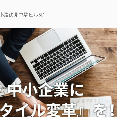
 広小路伏見中駒ビル5F