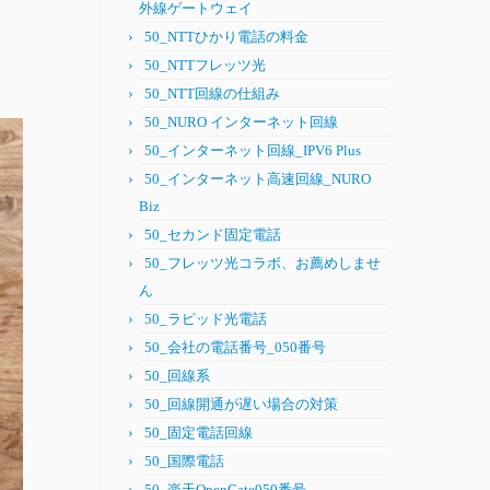
外線ゲートウェイ
50_NTTひかり電話の料金
50_NTTフレッツ光
50_NTT回線の仕組み
50_NURO インターネット回線
50_インターネット回線_IPV6 Plus
50_インターネット高速回線_NURO
Biz
50_セカンド固定電話
50_フレッツ光コラボ、お薦めしませ
ん
50_ラピッド光電話
50_会社の電話番号_050番号
50_回線系
50_回線開通が遅い場合の対策
50_固定電話回線
50_国際電話
50_楽天OpenGate050番号