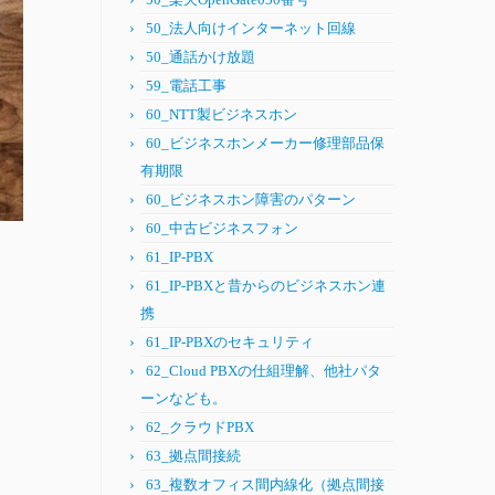
50_法人向けインターネット回線
50_通話かけ放題
59_電話工事
60_NTT製ビジネスホン
60_ビジネスホンメーカー修理部品保
有期限
60_ビジネスホン障害のパターン
60_中古ビジネスフォン
61_IP-PBX
61_IP-PBXと昔からのビジネスホン連
携
61_IP-PBXのセキュリティ
62_Cloud PBXの仕組理解、他社パタ
ーンなども。
62_クラウドPBX
63_拠点間接続
63_複数オフィス間内線化（拠点間接