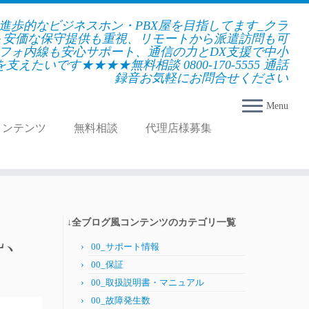
★進歩的なビジネスホン・PBX屋を目指してます_クラ
＋安価な保守提供も重視、リモートから派遣訪問も可
フォ内線も安心サポート、通信の力とDX支援で中小
えたいです★★★★無料相談 0800-170-5555 通話
録音お気軽にお問合せください
Menu
コンテンツ
無料相談
代理店様募集
↓全ブログ風コンテンツのカテゴリ一覧
L、
00_サポート情報
00_保証
00_取扱説明書・マニュアル
00_故障発生数