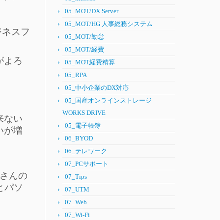
05_MOT/DX Server
05_MOT/HG 人事総務システム
ジネスフ
05_MOT/勤怠
05_MOT/経費
がよろ
05_MOT経費精算
05_RPA
05_中小企業のDX対応
05_国産オンラインストレージ
WORKS DRIVE
来ない
05_電子帳簿
いが増
06_BYOD
06_テレワーク
07_PCサポート
クさんの
07_Tips
ンとパソ
07_UTM
07_Web
07_Wi-Fi