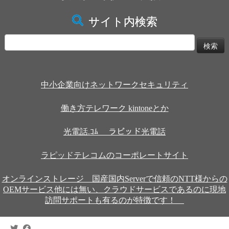
サイト内検索
検
索:
中小企業向けネットワークセキュリティ
働き方テレワーク kintoneとか
光電話.ｺﾑ ラピッド光電話
ラピッドテレコムのコーポレートサイト
オンラインストレージ 国産国内Serverで信頼のNTT様からの
OEMサービス他には無い、クラウドサービスであるのに現地
訪問サポートも有るのが特徴です！