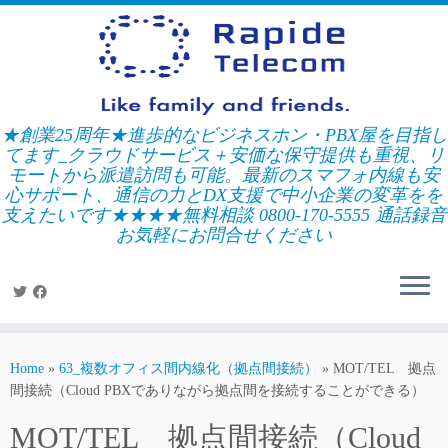
Skip
to
content
★創業25周年★進歩的なビジネスホン・PBX屋を目指し
てます_クラウドサービス＋安価な保守提供も重視、リ
モートから派遣訪問も可能。最新のスマフォ内線も安
心サポート、通信の力とDX支援で中小企業の変革をを
支えたいです★★★★無料相談 0800-170-5555 通話録音
お気軽にお問合せください
Home
»
63_複数オフィス間内線化（拠点間接続）
»
MOT/TEL 拠点
間接続（Cloud PBXでありながら拠点間を接続することができる）
MOT/TEL 拠点間接続（Cloud