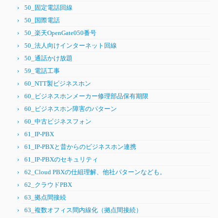
50_固定電話回線
50_国際電話
50_楽天OpenGate050番号
50_法人向けインターネット回線
50_通話かけ放題
59_電話工事
60_NTT製ビジネスホン
60_ビジネスホンメーカー修理部品保有期限
60_ビジネスホン障害のパターン
60_中古ビジネスフォン
61_IP-PBX
61_IP-PBXと昔からのビジネスホン連携
61_IP-PBXのセキュリティ
62_Cloud PBXの仕組理解、他社パターンなども。
62_クラウドPBX
63_拠点間接続
63_複数オフィス間内線化（拠点間接続）