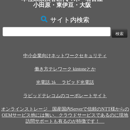
小田原・東伊豆・大阪
サイト内検索
検
索:
中小企業向けネットワークセキュリティ
働き方テレワーク kintoneとか
光電話.ｺﾑ ラピッド光電話
ラピッドテレコムのコーポレートサイト
オンラインストレージ 国産国内Serverで信頼のNTT様からの
OEMサービス他には無い、クラウドサービスであるのに現地
訪問サポートも有るのが特徴です！