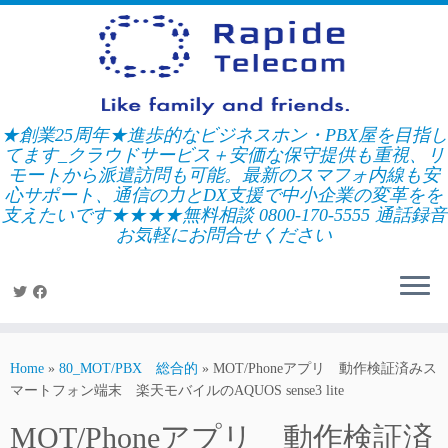
Skip
to
content
★創業25周年★進歩的なビジネスホン・PBX屋を目指し
てます_クラウドサービス＋安価な保守提供も重視、リ
モートから派遣訪問も可能。最新のスマフォ内線も安
心サポート、通信の力とDX支援で中小企業の変革をを
支えたいです★★★★無料相談 0800-170-5555 通話録音
お気軽にお問合せください
Home
»
80_MOT/PBX 総合的
»
MOT/Phoneアプリ 動作検証済みス
マートフォン端末 楽天モバイルのAQUOS sense3 lite
MOT/Phoneアプリ 動作検証済