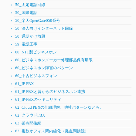
50_固定電話回線
50_国際電話
50_楽天OpenGate050番号
50_法人向けインターネット回線
50_通話かけ放題
59_電話工事
60_NTT製ビジネスホン
60_ビジネスホンメーカー修理部品保有期限
60_ビジネスホン障害のパターン
60_中古ビジネスフォン
61_IP-PBX
61_IP-PBXと昔からのビジネスホン連携
61_IP-PBXのセキュリティ
62_Cloud PBXの仕組理解、他社パターンなども。
62_クラウドPBX
63_拠点間接続
63_複数オフィス間内線化（拠点間接続）