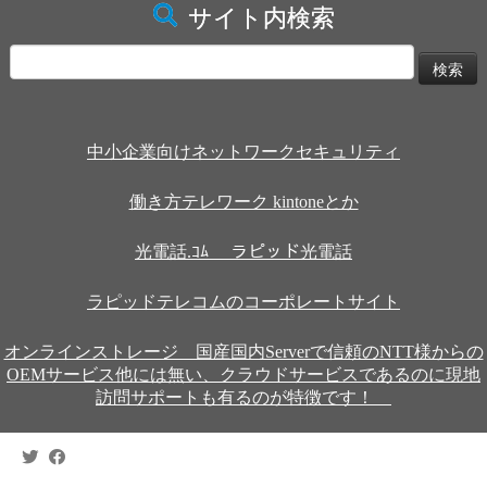
サイト内検索
検
索:
中小企業向けネットワークセキュリティ
働き方テレワーク kintoneとか
光電話.ｺﾑ ラピッド光電話
ラピッドテレコムのコーポレートサイト
オンラインストレージ 国産国内Serverで信頼のNTT様からの
OEMサービス他には無い、クラウドサービスであるのに現地
訪問サポートも有るのが特徴です！