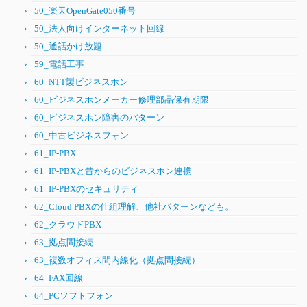
50_楽天OpenGate050番号
50_法人向けインターネット回線
50_通話かけ放題
59_電話工事
60_NTT製ビジネスホン
60_ビジネスホンメーカー修理部品保有期限
60_ビジネスホン障害のパターン
60_中古ビジネスフォン
61_IP-PBX
61_IP-PBXと昔からのビジネスホン連携
61_IP-PBXのセキュリティ
62_Cloud PBXの仕組理解、他社パターンなども。
62_クラウドPBX
63_拠点間接続
63_複数オフィス間内線化（拠点間接続）
64_FAX回線
64_PCソフトフォン