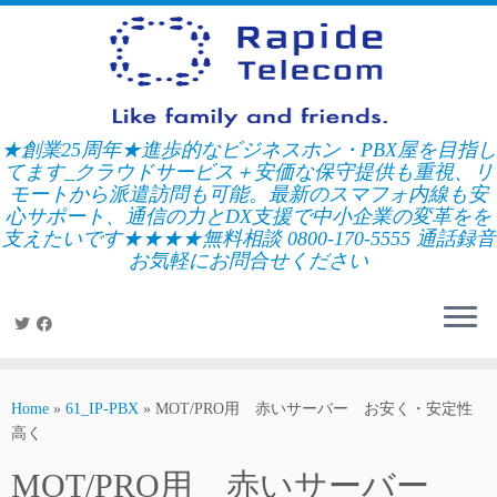
Skip
to
content
★創業25周年★進歩的なビジネスホン・PBX屋を目指し
てます_クラウドサービス＋安価な保守提供も重視、リ
モートから派遣訪問も可能。最新のスマフォ内線も安
心サポート、通信の力とDX支援で中小企業の変革をを
支えたいです★★★★無料相談 0800-170-5555 通話録音
お気軽にお問合せください
Home
»
61_IP-PBX
»
MOT/PRO用 赤いサーバー お安く・安定性
高く
MOT/PRO用 赤いサーバー