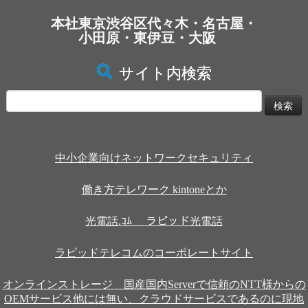
本社東京渋谷区代々木・名古屋・
小田原・東伊豆・大阪
サイト内検索
検
索:
中小企業向けネットワークセキュリティ
働き方テレワーク kintoneとか
光電話.ｺﾑ ラピッド光電話
ラピッドテレコムのコーポレートサイト
オンラインストレージ 国産国内Serverで信頼のNTT様からの
OEMサービス他には無い、クラウドサービスであるのに現地