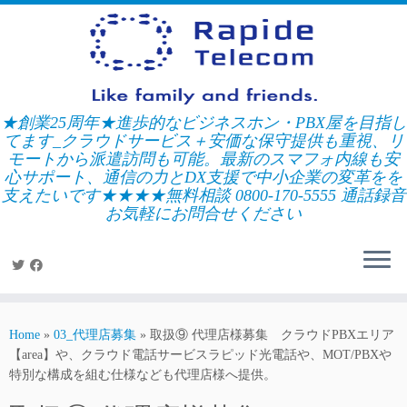
Skip
to
content
★創業25周年★進歩的なビジネスホン・PBX屋を目指し
てます_クラウドサービス＋安価な保守提供も重視、リ
モートから派遣訪問も可能。最新のスマフォ内線も安
心サポート、通信の力とDX支援で中小企業の変革をを
支えたいです★★★★無料相談 0800-170-5555 通話録音
お気軽にお問合せください
Home
»
03_代理店募集
»
取扱⑨ 代理店様募集 クラウドPBXエリア
【area】や、クラウド電話サービスラピッド光電話や、MOT/PBXや
特別な構成を組む仕様なども代理店様へ提供。