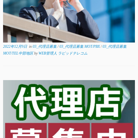
2022年12月9日
in
03_代理店募集
/
03_代理店募集 MOT/PBX
/
03_代理店募集
MOT/TEL中部地区
by
WEB管理人 ラピッドテレコム