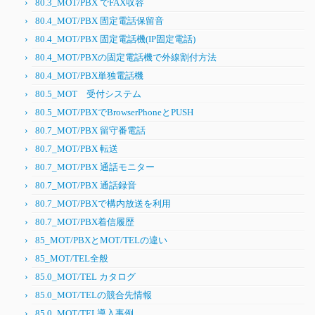
80.3_MOT/PBX でFAX収容
80.4_MOT/PBX 固定電話保留音
80.4_MOT/PBX 固定電話機(IP固定電話)
80.4_MOT/PBXの固定電話機で外線割付方法
80.4_MOT/PBX単独電話機
80.5_MOT 受付システム
80.5_MOT/PBXでBrowserPhoneとPUSH
80.7_MOT/PBX 留守番電話
80.7_MOT/PBX 転送
80.7_MOT/PBX 通話モニター
80.7_MOT/PBX 通話録音
80.7_MOT/PBXで構内放送を利用
80.7_MOT/PBX着信履歴
85_MOT/PBXとMOT/TELの違い
85_MOT/TEL全般
85.0_MOT/TEL カタログ
85.0_MOT/TELの競合先情報
85.0_MOT/TEL導入事例