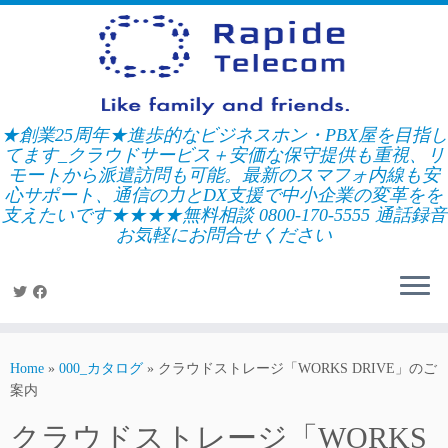
Skip
to
content
★創業25周年★進歩的なビジネスホン・PBX屋を目指し
てます_クラウドサービス＋安価な保守提供も重視、リ
モートから派遣訪問も可能。最新のスマフォ内線も安
心サポート、通信の力とDX支援で中小企業の変革をを
支えたいです★★★★無料相談 0800-170-5555 通話録音
お気軽にお問合せください
Home
»
000_カタログ
»
クラウドストレージ「WORKS DRIVE」のご
案内
クラウドストレージ「WORKS