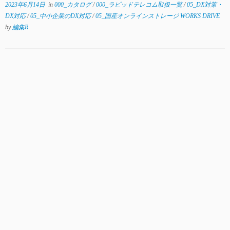
2023年6月14日
in
000_カタログ
/
000_ラピッドテレコム取扱一覧
/
05_DX対策・
DX対応
/
05_中小企業のDX対応
/
05_国産オンラインストレージ WORKS DRIVE
by
編集R