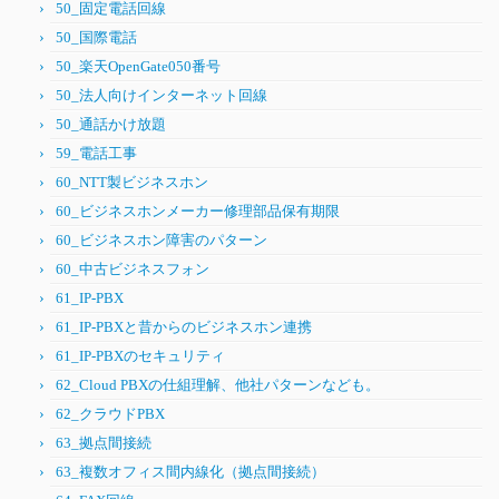
50_固定電話回線
50_国際電話
50_楽天OpenGate050番号
50_法人向けインターネット回線
50_通話かけ放題
59_電話工事
60_NTT製ビジネスホン
60_ビジネスホンメーカー修理部品保有期限
60_ビジネスホン障害のパターン
60_中古ビジネスフォン
61_IP-PBX
61_IP-PBXと昔からのビジネスホン連携
61_IP-PBXのセキュリティ
62_Cloud PBXの仕組理解、他社パターンなども。
62_クラウドPBX
63_拠点間接続
63_複数オフィス間内線化（拠点間接続）