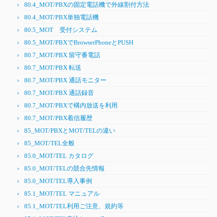
80.4_MOT/PBXの固定電話機で外線割付方法
80.4_MOT/PBX単独電話機
80.5_MOT 受付システム
80.5_MOT/PBXでBrowserPhoneとPUSH
80.7_MOT/PBX 留守番電話
80.7_MOT/PBX 転送
80.7_MOT/PBX 通話モニター
80.7_MOT/PBX 通話録音
80.7_MOT/PBXで構内放送を利用
80.7_MOT/PBX着信履歴
85_MOT/PBXとMOT/TELの違い
85_MOT/TEL全般
85.0_MOT/TEL カタログ
85.0_MOT/TELの競合先情報
85.0_MOT/TEL導入事例
85.1_MOT/TEL マニュアル
85.1_MOT/TEL利用ご注意、規約等