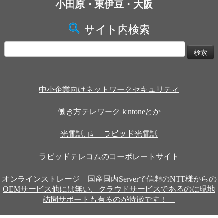
小田原・東伊豆・大阪
サイト内検索
検
索:
中小企業向けネットワークセキュリティ
働き方テレワーク kintoneとか
光電話.ｺﾑ ラピッド光電話
ラピッドテレコムのコーポレートサイト
オンラインストレージ 国産国内Serverで信頼のNTT様からの
OEMサービス他には無い、クラウドサービスであるのに現地
訪問サポートも有るのが特徴です！