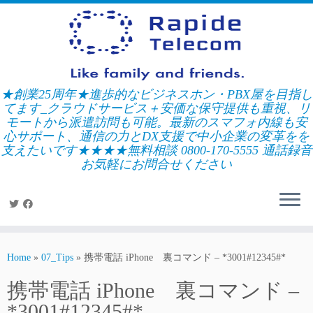
Skip
to
content
★創業25周年★進歩的なビジネスホン・PBX屋を目指し
てます_クラウドサービス＋安価な保守提供も重視、リ
モートから派遣訪問も可能。最新のスマフォ内線も安
心サポート、通信の力とDX支援で中小企業の変革をを
支えたいです★★★★無料相談 0800-170-5555 通話録音
お気軽にお問合せください
Home
»
07_Tips
»
携帯電話 iPhone 裏コマンド – *3001#12345#*
携帯電話 iPhone 裏コマンド –
*3001#12345#*