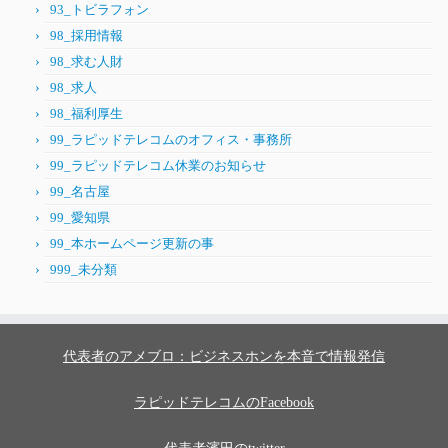
93_トビラフォン
98_採用情報
98_求む人財
98_求人
98_福利厚生
99_ラピッドテレコムのオフィス・事務所
99_ラピッドテレコム休業のお知らせ
99_名古屋
99_愛知県
99_本ホームページ更新の事
999_未分類
代表者のアメブロ：ビジネスホンを本音で情報発信
ラピッドテレコムのFacebook