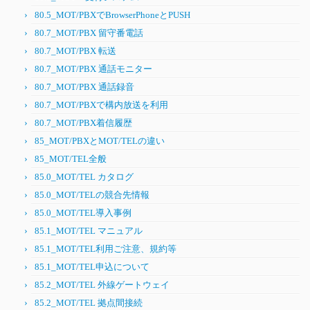
80.5_MOT/PBXでBrowserPhoneとPUSH
80.7_MOT/PBX 留守番電話
80.7_MOT/PBX 転送
80.7_MOT/PBX 通話モニター
80.7_MOT/PBX 通話録音
80.7_MOT/PBXで構内放送を利用
80.7_MOT/PBX着信履歴
85_MOT/PBXとMOT/TELの違い
85_MOT/TEL全般
85.0_MOT/TEL カタログ
85.0_MOT/TELの競合先情報
85.0_MOT/TEL導入事例
85.1_MOT/TEL マニュアル
85.1_MOT/TEL利用ご注意、規約等
85.1_MOT/TEL申込について
85.2_MOT/TEL 外線ゲートウェイ
85.2_MOT/TEL 拠点間接続