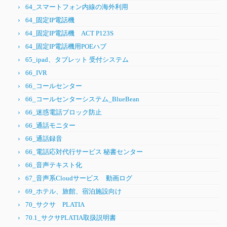
64_スマートフォン内線の海外利用
64_固定IP電話機
64_固定IP電話機 ACT P123S
64_固定IP電話機用POEハブ
65_ipad、タブレット 受付システム
66_IVR
66_コールセンター
66_コールセンターシステム_BlueBean
66_迷惑電話ブロック防止
66_通話モニター
66_通話録音
66_電話応対代行サービス 秘書センター
66_音声テキスト化
67_音声系Cloudサービス 動画ログ
69_ホテル、旅館、宿泊施設向け
70_サクサ PLATIA
70.1_サクサPLATIA取扱説明書