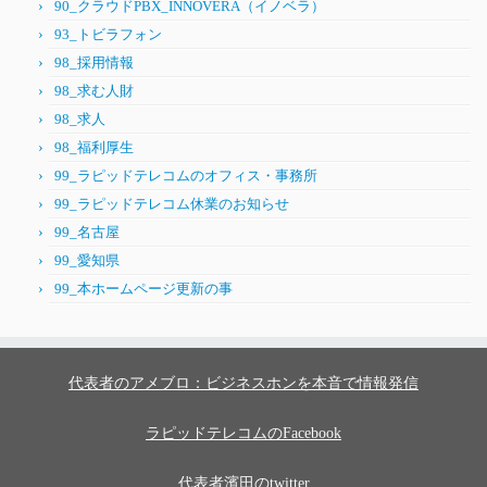
90_クラウドPBX_INNOVERA（イノベラ）
93_トビラフォン
98_採用情報
98_求む人財
98_求人
98_福利厚生
99_ラピッドテレコムのオフィス・事務所
99_ラピッドテレコム休業のお知らせ
99_名古屋
99_愛知県
99_本ホームページ更新の事
代表者のアメブロ：ビジネスホンを本音で情報発信
ラピッドテレコムのFacebook
代表者濱田のtwitter