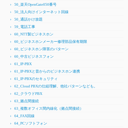
50_楽天OpenGate050番号
50_法人向けインターネット回線
50_通話かけ放題
59_電話工事
60_NTT製ビジネスホン
60_ビジネスホンメーカー修理部品保有期限
60_ビジネスホン障害のパターン
60_中古ビジネスフォン
61_IP-PBX
61_IP-PBXと昔からのビジネスホン連携
61_IP-PBXのセキュリティ
62_Cloud PBXの仕組理解、他社パターンなども。
62_クラウドPBX
63_拠点間接続
63_複数オフィス間内線化（拠点間接続）
64_FAX回線
64_PCソフトフォン