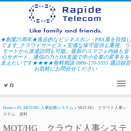
Skip
to
content
★創業25周年★進歩的なビジネスホン・PBX屋を目指し
てます_クラウドサービス＋安価な保守提供も重視、リ
モートから派遣訪問も可能。最新のスマフォ内線も安
心サポート、通信の力とDX支援で中小企業の変革をを
支えたいです★★★★無料相談 0800-170-5555 通話録音
お気軽にお問合せください
Home
»
05_MOT/HG 人事総務システム
»
MOT/HG クラウド人事シ
ステム 資料
MOT/HG クラウド人事システ