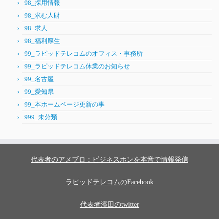
98_採用情報
98_求む人財
98_求人
98_福利厚生
99_ラピッドテレコムのオフィス・事務所
99_ラピッドテレコム休業のお知らせ
99_名古屋
99_愛知県
99_本ホームページ更新の事
999_未分類
代表者のアメブロ：ビジネスホンを本音で情報発信
ラピッドテレコムのFacebook
代表者濱田のtwitter