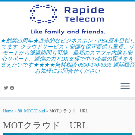
Skip
to
content
★創業25周年★進歩的なビジネスホン・PBX屋を目指し
てます_クラウドサービス＋安価な保守提供も重視、リ
モートから派遣訪問も可能。最新のスマフォ内線も安
心サポート、通信の力とDX支援で中小企業の変革をを
支えたいです★★★★無料相談 0800-170-5555 通話録音
お気軽にお問合せください
Home
»
88_MOT/Cloud
»
MOTクラウド URL
MOTクラウド URL