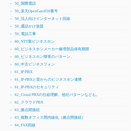
50_国際電話
50_楽天OpenGate050番号
50_法人向けインターネット回線
50_通話かけ放題
59_電話工事
60_NTT製ビジネスホン
60_ビジネスホンメーカー修理部品保有期限
60_ビジネスホン障害のパターン
60_中古ビジネスフォン
61_IP-PBX
61_IP-PBXと昔からのビジネスホン連携
61_IP-PBXのセキュリティ
62_Cloud PBXの仕組理解、他社パターンなども。
62_クラウドPBX
63_拠点間接続
63_複数オフィス間内線化（拠点間接続）
64_FAX回線