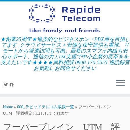
Skip
to
content
★創業25周年★進歩的なビジネスホン・PBX屋を目指し
てます_クラウドサービス＋安価な保守提供も重視、リ
モートから派遣訪問も可能。最新のスマフォ内線も安
心サポート、通信の力とDX支援で中小企業の変革をを
支えたいです★★★★無料相談 0800-170-5555 通話録音
お気軽にお問合せください
Home
»
000_ラピッドテレコム取扱一覧
»
フーバーブレイン
UTM 評価機貸し出ししてくれます
フーバーブレイン UTM 評