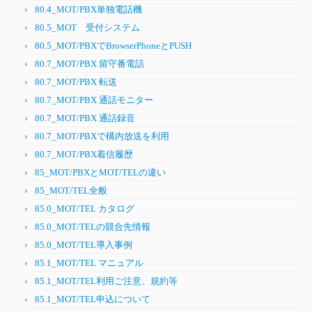
80.4_MOT/PBX単独電話機
80.5_MOT 受付システム
80.5_MOT/PBXでBrowserPhoneとPUSH
80.7_MOT/PBX 留守番電話
80.7_MOT/PBX 転送
80.7_MOT/PBX 通話モニター
80.7_MOT/PBX 通話録音
80.7_MOT/PBXで構内放送を利用
80.7_MOT/PBX着信履歴
85_MOT/PBXとMOT/TELの違い
85_MOT/TEL全般
85.0_MOT/TEL カタログ
85.0_MOT/TELの競合先情報
85.0_MOT/TEL導入事例
85.1_MOT/TEL マニュアル
85.1_MOT/TEL利用ご注意、規約等
85.1_MOT/TEL申込について