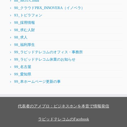
88_MOT/Cloud
90_クラウドPBX_INNOVERA（イノベラ）
93_トビラフォン
98_採用情報
98_求む人財
98_求人
98_福利厚生
99_ラピッドテレコムのオフィス・事務所
99_ラピッドテレコム休業のお知らせ
99_名古屋
99_愛知県
99_本ホームページ更新の事
代表者のアメブロ：ビジネスホンを本音で情報発信
ラピッドテレコムのFacebook