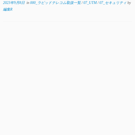
2023年9月8日
in
000_ラピッドテレコム取扱一覧
/
07_UTM
/
07_セキュリティ
by
編集R