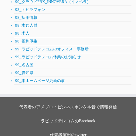
90_クラウドPBX_INNOVERA（イノベラ）
93_トビラフォン
98_採用情報
98_求む人財
98_求人
98_福利厚生
99_ラピッドテレコムのオフィス・事務所
99_ラピッドテレコム休業のお知らせ
99_名古屋
99_愛知県
99_本ホームページ更新の事
代表者のアメブロ：ビジネスホンを本音で情報発信
ラピッドテレコムのFacebook
代表者濱田のtwitter