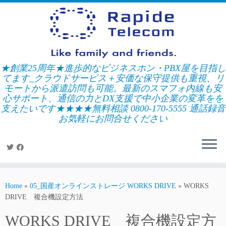
Skip
to
content
★創業25周年★進歩的なビジネスホン・PBX屋を目指し
てます_クラウドサービス＋安価な保守提供も重視、リ
モートから派遣訪問も可能。最新のスマフォ内線も安
心サポート、通信の力とDX支援で中小企業の変革をを
支えたいです★★★★無料相談 0800-170-5555 通話録音
お気軽にお問合せください
Home
»
05_国産オンラインストレージ WORKS DRIVE
»
WORKS
DRIVE 複合機設定方法
WORKS DRIVE 複合機設定方