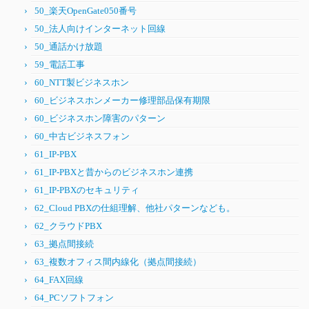
50_楽天OpenGate050番号
50_法人向けインターネット回線
50_通話かけ放題
59_電話工事
60_NTT製ビジネスホン
60_ビジネスホンメーカー修理部品保有期限
60_ビジネスホン障害のパターン
60_中古ビジネスフォン
61_IP-PBX
61_IP-PBXと昔からのビジネスホン連携
61_IP-PBXのセキュリティ
62_Cloud PBXの仕組理解、他社パターンなども。
62_クラウドPBX
63_拠点間接続
63_複数オフィス間内線化（拠点間接続）
64_FAX回線
64_PCソフトフォン