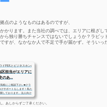
拠点のようなものはあるのですが、
かかります。また当社の調べでは、エリアに根ざし
から独り勝ちチャンスではないでしょうか？ラピッ
ですが、なかなか人で不足で手が届かず。そういっ
ラウドPBXとビジネスホンの販売と保守サポート...
部地区担当がエリアに
あ...
ご相談下さい■クラ
つけサポートもします！私た
展開しております。法人向け
、中部エリアのご導入後のサ
おります。特に中部エリア
せん。あしからずご了承ください。
いては、メーカーの株式会社