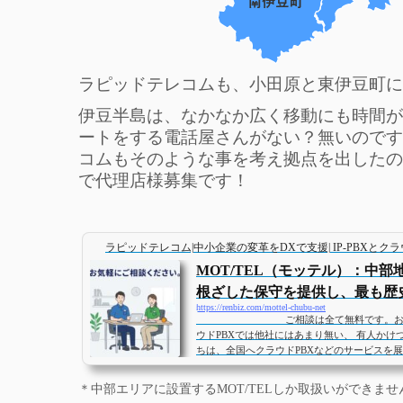
ラピッドテレコムも、小田原と東伊豆町に
伊豆半島は、なかなか広く移動にも時間が
ートをする電話屋さんがない？無いのです
コムもそのような事を考え拠点を出したの
で代理店様募集です！
ラピッドテレコム|中小企業の変革をDXで支援| IP-PBXとク
MOT/TEL（モッテル）：中
根ざした保守を提供し、最も歴史の
https://renbiz.com/mottel-chubu-net
ご相談は全て無料です。お気軽に
ウドPBXでは他社にはあまり無い、 有人かけ
ちは、全国へクラウドPBXなどのサービスを
クラウドPBXサービスのMOT/TELにおいて
ポートを重視しサポートセンターを運営して
＊中部エリアに設置するMOT/TELしか取扱いができま
（名古屋市、愛知県、静岡県、三重県）にお