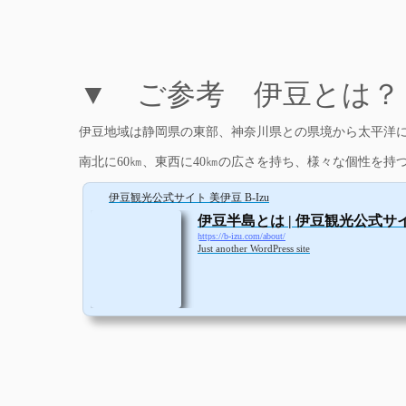
バルテック様と協力し、地域専用の「MOT/T
運営とエリア保守を、私どもラピッドテレコムが
▼ ご参考 伊豆とは？
伊豆地域は静岡県の東部、神奈川県との県境から太平洋
南北に60㎞、東西に40㎞の広さを持ち、様々な個性を持
伊豆観光公式サイト 美伊豆 B-Izu
伊豆半島とは | 伊豆観光公式サイト
https://b-izu.com/about/
Just another WordPress site