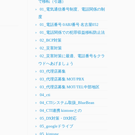
で移転（引越）
01_電気通信番号制度、電話関係の制
度
01_電話番号 0ABJ番号 名古屋052
01_電話関係での犯罪収益移転防止法
02_BCP対策
02_災害対策
02_災害対策に最適、電話番号をクラ
。
ウドへあげましょう
03_代理店募集
03_代理店募集 MOT/PBX
03_代理店募集 MOT/TEL中部地区
04_cti
04_CTIシステム取扱_BlueBean
04_CTI連携 kintoneとの
05_DX対策・DX対応
05_googleドライブ
05_kintone