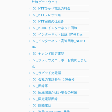
外線ゲートウェイ
50_NTTひかり電話の料金
50_NTTフレッツ光
50_NTT回線の仕組み
50_NURO インターネット回線
50_インターネット回線_IPV6 Plus
50_インターネット高速回線_NURO
Biz
50_セカンド固定電話
50_フレッツ光コラボ、お薦めしませ
ん
50_ラピッド光電話
50_会社の電話番号_050番号
50_回線系
50_回線開通が遅い場合の対策
50_固定電話回線
50_国際電話
50_楽天OpenGate050番号