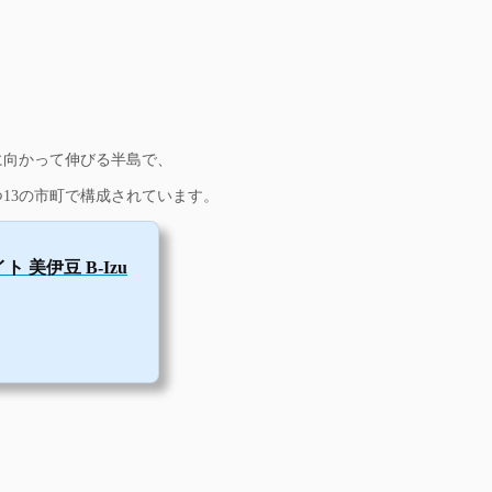
ELサーバー」を設置。その
全...
に向かって伸びる半島で、
つ13の市町で構成されています。
 美伊豆 B-Izu