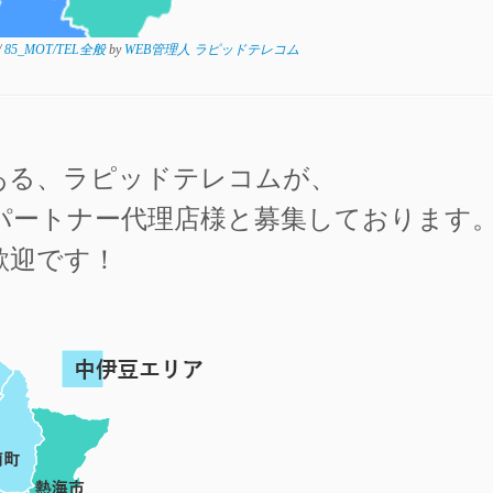
/
85_MOT/TEL全般
by
WEB管理人 ラピッドテレコム
ある、ラピッドテレコムが、
再販パートナー代理店様と募集しております
歓迎です！