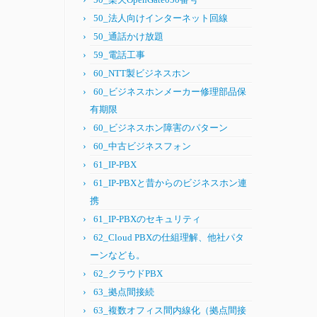
50_法人向けインターネット回線
50_通話かけ放題
59_電話工事
60_NTT製ビジネスホン
60_ビジネスホンメーカー修理部品保
有期限
60_ビジネスホン障害のパターン
60_中古ビジネスフォン
61_IP-PBX
61_IP-PBXと昔からのビジネスホン連
携
61_IP-PBXのセキュリティ
62_Cloud PBXの仕組理解、他社パタ
ーンなども。
62_クラウドPBX
63_拠点間接続
63_複数オフィス間内線化（拠点間接