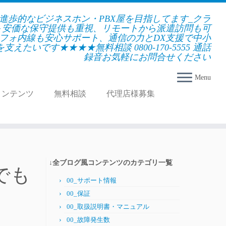
★進歩的なビジネスホン・PBX屋を目指してます_クラ
＋安価な保守提供も重視、リモートから派遣訪問も可
フォ内線も安心サポート、通信の力とDX支援で中小
えたいです★★★★無料相談 0800-170-5555 通話
録音お気軽にお問合せください
Menu
コンテンツ
無料相談
代理店様募集
↓全ブログ風コンテンツのカテゴリ一覧
島でも
00_サポート情報
00_保証
00_取扱説明書・マニュアル
00_故障発生数