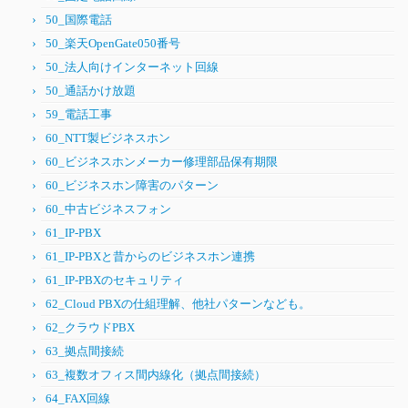
50_国際電話
50_楽天OpenGate050番号
50_法人向けインターネット回線
50_通話かけ放題
59_電話工事
60_NTT製ビジネスホン
60_ビジネスホンメーカー修理部品保有期限
60_ビジネスホン障害のパターン
60_中古ビジネスフォン
61_IP-PBX
61_IP-PBXと昔からのビジネスホン連携
61_IP-PBXのセキュリティ
62_Cloud PBXの仕組理解、他社パターンなども。
62_クラウドPBX
63_拠点間接続
63_複数オフィス間内線化（拠点間接続）
64_FAX回線