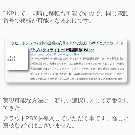
LNPして、同時に移転も可能ですので、同じ電話
番号で移転が可能となるわけです。
ラピッドテレコム|中小企業の変革をDXで支援| IP-PBXとクラウドPBXとビ
27:プロディライトのIP電話回線IP-Line
https://renbiz.com/27_prodelight_ipline
IP-Lineの特徴IP-Lineは株式会社プロディライト(東京証券取引所 グロース市場上場)の
IP電話回線です。当社ラピッドテレコムは代理店をさせていただいております。一般加
入電話回線ではなく、インターネットを使って『音声』を送り合い通話を実現していま
す。インターネットを用いるため、IP – Lineには市内や市外という区別がなく、全国一
律料金で通話が可能です。IP-Lineのメリット全国の市外局番が使える番号のご提供エ
リアは東京03・大阪06だけでなく全国主要都市をカバー。他社で断念してしまったクラ
ウドPBXの導入も、IP-Line &a...
実現可能な方法は、新しい選択しとして定番化し
てきた、
クラウドPBXを導入していただく事です。怪しい
裏技などではございません。