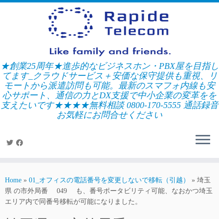
Skip
to
content
★創業25周年★進歩的なビジネスホン・PBX屋を目指し
てます_クラウドサービス＋安価な保守提供も重視、リ
モートから派遣訪問も可能。最新のスマフォ内線も安
心サポート、通信の力とDX支援で中小企業の変革をを
支えたいです★★★★無料相談 0800-170-5555 通話録音
お気軽にお問合せください
Home
»
01_オフィスの電話番号を変更しないで移転（引越）
»
埼玉
県 の市外局番 049 も、番号ポータビリティ可能、なおかつ埼玉
エリア内で同番号移転が可能になりました。