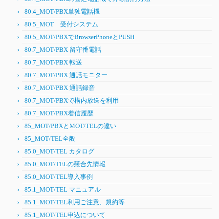
80.4_MOT/PBX単独電話機
80.5_MOT 受付システム
80.5_MOT/PBXでBrowserPhoneとPUSH
80.7_MOT/PBX 留守番電話
80.7_MOT/PBX 転送
80.7_MOT/PBX 通話モニター
80.7_MOT/PBX 通話録音
80.7_MOT/PBXで構内放送を利用
80.7_MOT/PBX着信履歴
85_MOT/PBXとMOT/TELの違い
85_MOT/TEL全般
85.0_MOT/TEL カタログ
85.0_MOT/TELの競合先情報
85.0_MOT/TEL導入事例
85.1_MOT/TEL マニュアル
85.1_MOT/TEL利用ご注意、規約等
85.1_MOT/TEL申込について