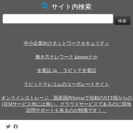
サイト内検索
検
索:
中小企業向けネットワークセキュリティ
働き方テレワーク kintoneとか
光電話.ｺﾑ ラピッド光電話
ラピッドテレコムのコーポレートサイト
オンラインストレージ 国産国内Serverで信頼のNTT様からの
OEMサービス他には無い、クラウドサービスであるのに現地
訪問サポートも有るのが特徴です！