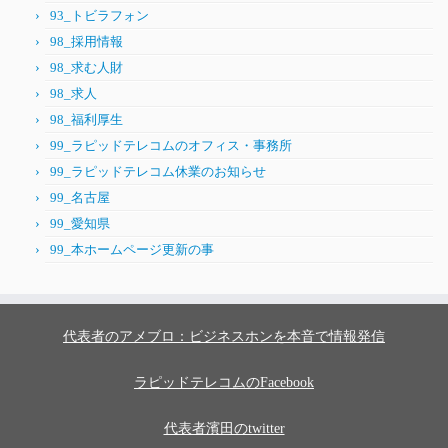
93_トビラフォン
98_採用情報
98_求む人財
98_求人
98_福利厚生
99_ラピッドテレコムのオフィス・事務所
99_ラピッドテレコム休業のお知らせ
99_名古屋
99_愛知県
99_本ホームページ更新の事
代表者のアメブロ：ビジネスホンを本音で情報発信
ラピッドテレコムのFacebook
代表者濱田のtwitter