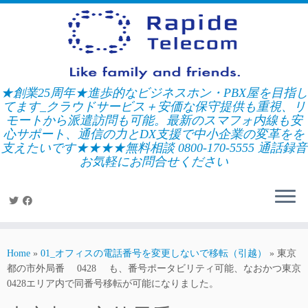
Skip
to
content
★創業25周年★進歩的なビジネスホン・PBX屋を目指し
てます_クラウドサービス＋安価な保守提供も重視、リ
モートから派遣訪問も可能。最新のスマフォ内線も安
心サポート、通信の力とDX支援で中小企業の変革をを
支えたいです★★★★無料相談 0800-170-5555 通話録音
お気軽にお問合せください
Home
»
01_オフィスの電話番号を変更しないで移転（引越）
»
東京
都の市外局番 0428 も、番号ポータビリティ可能、なおかつ東京
0428エリア内で同番号移転が可能になりました。