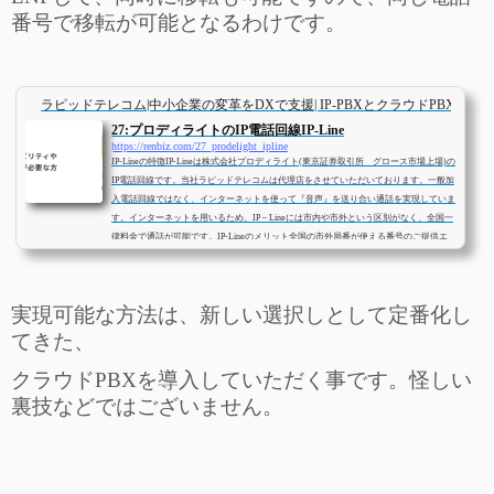
番号で移転が可能となるわけです。
ラピッドテレコム|中小企業の変革をDXで支援| IP-PBXとクラウドPBXとビ
27:プロディライトのIP電話回線IP-Line
https://renbiz.com/27_prodelight_ipline
IP-Lineの特徴IP-Lineは株式会社プロディライト(東京証券取引所 グロース市場上場)の
IP電話回線です。当社ラピッドテレコムは代理店をさせていただいております。一般加
入電話回線ではなく、インターネットを使って『音声』を送り合い通話を実現していま
す。インターネットを用いるため、IP – Lineには市内や市外という区別がなく、全国一
律料金で通話が可能です。IP-Lineのメリット全国の市外局番が使える番号のご提供エ
リアは東京03・大阪06だけでなく全国主要都市をカバー。他社で断念してしまったクラ
ウドPBXの導入も、IP-Line &a...
実現可能な方法は、新しい選択しとして定番化し
てきた、
クラウドPBXを導入していただく事です。怪しい
裏技などではございません。