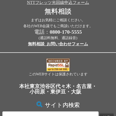
NTTフレッツ光回線申込フォーム
無料相談
まずはお気軽にご相談ください。
各社のWEB会議でもご商談いただけます。
電話：
0800-170-5555
(通話料無料、通話録音)
無料相談_お問い合わせフォーム
このWEBサイトは保護されています
本社東京渋谷区代々木・名古屋・
小田原・東伊豆・大阪
サイト内検索
検