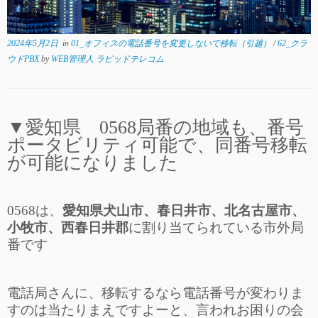
2024年5月2日
in
01_オフィスの電話番号を変更しないで移転（引越）
/
62_クラ
ウドPBX
by
WEB管理人 ラピッドテレコム
▼愛知県 0568局番の地域も、番号
ポータビリティ可能で、同番号移転
が可能になりました
0568は、
愛知県犬山市、春日井市、北名古屋市、
小牧市、西春日井郡
に割り当てられている市外局
番です
電話局さんに、移転するなら電話番号が変わりま
すのは当たりまえですよーと、言われお困りの会