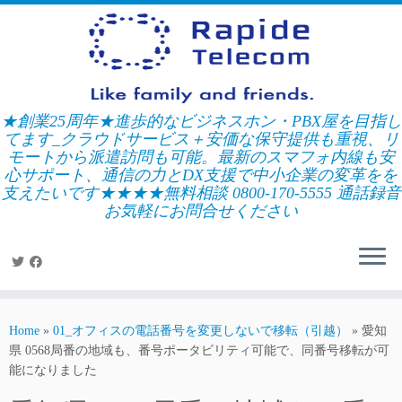
Skip
to
content
★創業25周年★進歩的なビジネスホン・PBX屋を目指し
てます_クラウドサービス＋安価な保守提供も重視、リ
モートから派遣訪問も可能。最新のスマフォ内線も安
心サポート、通信の力とDX支援で中小企業の変革をを
支えたいです★★★★無料相談 0800-170-5555 通話録音
お気軽にお問合せください
Home
»
01_オフィスの電話番号を変更しないで移転（引越）
»
愛知
県 0568局番の地域も、番号ポータビリティ可能で、同番号移転が可
能になりました