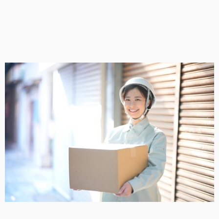
ウドPBXの導入も、IP-Line &a...