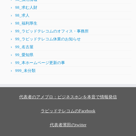
98_求む人財
98_求人
98_福利厚生
99_ラピッドテレコムのオフィス・事務所
99_ラピッドテレコム休業のお知らせ
99_名古屋
99_愛知県
99_本ホームページ更新の事
999_未分類
代表者のアメブロ：ビジネスホンを本音で情報発信
ラピッドテレコムのFacebook
代表者濱田のtwitter