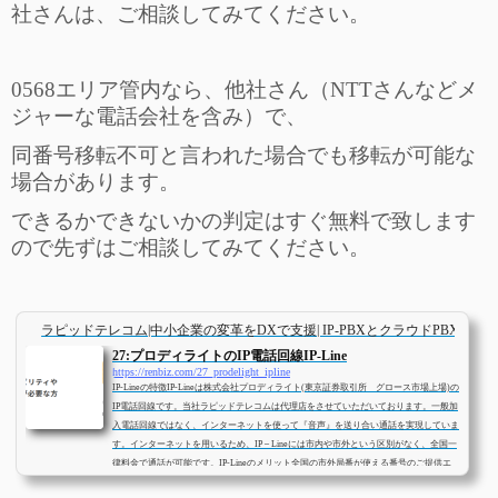
社さんは、ご相談してみてください。
0568
エリア管内なら、他社さん（NTTさんなどメ
ジャーな電話会社を含み）で、
同番号移転不可と言われた場合でも移転が可能な
場合があります。
できるかできないかの判定はすぐ無料で致します
ので先ずはご相談してみてください。
ラピッドテレコム|中小企業の変革をDXで支援| IP-PBXとクラウドPBXとビ
27:プロディライトのIP電話回線IP-Line
https://renbiz.com/27_prodelight_ipline
IP-Lineの特徴IP-Lineは株式会社プロディライト(東京証券取引所 グロース市場上場)の
IP電話回線です。当社ラピッドテレコムは代理店をさせていただいております。一般加
入電話回線ではなく、インターネットを使って『音声』を送り合い通話を実現していま
す。インターネットを用いるため、IP – Lineには市内や市外という区別がなく、全国一
律料金で通話が可能です。IP-Lineのメリット全国の市外局番が使える番号のご提供エ
リアは東京03・大阪06だけでなく全国主要都市をカバー。他社で断念してしまったクラ