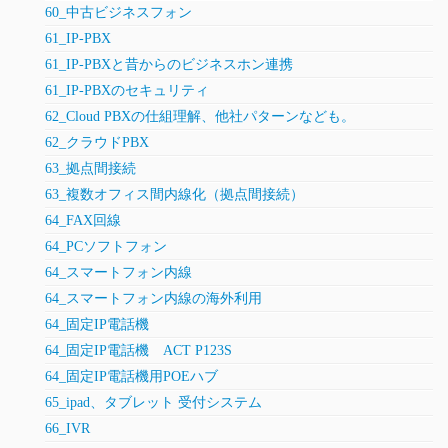
60_中古ビジネスフォン
61_IP-PBX
61_IP-PBXと昔からのビジネスホン連携
61_IP-PBXのセキュリティ
62_Cloud PBXの仕組理解、他社パターンなども。
62_クラウドPBX
63_拠点間接続
63_複数オフィス間内線化（拠点間接続）
64_FAX回線
64_PCソフトフォン
64_スマートフォン内線
64_スマートフォン内線の海外利用
64_固定IP電話機
64_固定IP電話機 ACT P123S
64_固定IP電話機用POEハブ
65_ipad、タブレット 受付システム
66_IVR