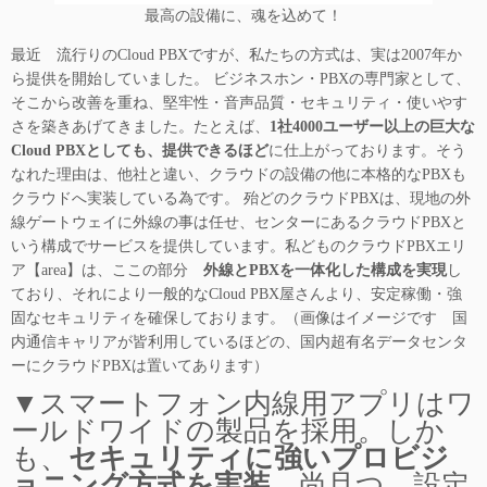
最高の設備に、魂を込めて！
最近 流行りのCloud PBXですが、私たちの方式は、実は2007年か
ら提供を開始していました。 ビジネスホン・PBXの専門家として、
そこから改善を重ね、堅牢性・音声品質・セキュリティ・使いやす
さを築きあげてきました。たとえば、
1社4000ユーザー以上の巨大な
Cloud PBXとしても、提供できるほど
に仕上がっております。そう
なれた理由は、他社と違い、クラウドの設備の他に本格的なPBXも
クラウドへ実装している為です。 殆どのクラウドPBXは、現地の外
線ゲートウェイに外線の事は任せ、センターにあるクラウドPBXと
いう構成でサービスを提供しています。私どものクラウドPBXエリ
ア【area】は、ここの部分
外線とPBXを一体化した構成を実現
し
ており、それにより一般的なCloud PBX屋さんより、安定稼働・強
固なセキュリティを確保しております。（画像はイメージです 国
内通信キャリアが皆利用しているほどの、国内超有名データセンタ
ーにクラウドPBXは置いてあります）
▼スマートフォン内線用アプリはワ
ールドワイドの製品を採用。しか
も、
セキュリティに強いプロビジ
ョニング方式を実装
。尚且つ、設定