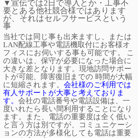
▼宣伝では2日で導入とか・工事不
要とある他社競合様ではあります
が、それはセルフサービスという
事
当社では同じ事も出来ますし、または
LAN配線工事や電話機取付にお客様オ
フィスにお伺いする
事も可能です。 こ
の違いは、保守が必要になった場合に
大きな差となります。現地訪問サポー
トが可能、障害復旧までの 時間が大幅
に短縮されます。
会社様のご利用では
有人サポートが大事と考えておりま
す。
会社の電話番号や電話設備は、一
度いれたら長い間利用することになり
ます。また、電話の重要度は全く低い
と言う方は別ですが、コミュニケーシ
ョンの方法が多様化しても電話は重要