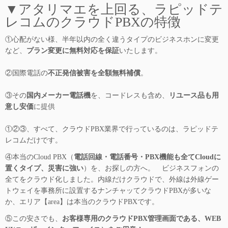
▼アタリマエを上回る、ラピッドテ
レコムのクラウドPBXの特徴
①心配がない様、半年以内の全く違うタイプのビジネスホンに変更
など、
プラン変更に無料対応を保証
いたします。
②国際電話の
不正発信被害を全額無料補償
。
③その
国内メーカー電話機
を、コードレスも含め、
リユース品も用
意し安価
に提供
①②③、すべて、クラウドPBX業界で行っているのは、ラピッドテ
レコムだけです。
④本当のCloud PBX（
電話回線・電話番号・PBX機能も全てCloudに
置くタイプ、災害に強い
）を、お探しの方へ。 ビジネスフォンの
全てをクラウド化しました。内線だけクラウドで、外線は外線ゲー
トウェイを事務所に設置するナンチャッてクラウドPBXが多いな
か、エリア【area】は本当のクラウドPBXです。
⑤この安さでも、
お客様専用のクラウドPBX管理画面である、WEB