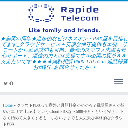
Skip
to
content
★創業25周年★進歩的なビジネスホン・PBX屋を目指し
てます_クラウドサービス＋安価な保守提供も重視、リ
モートから派遣訪問も可能。最新のスマフォ内線も安
心サポート、通信の力とDX支援で中小企業の変革をを
支えたいです★★★★無料相談 0800-170-5555 通話録音
お気軽にお問合せください
Home
»
クラウドPBXって意外と月額料金がかかる？電話屋さんが始
めたエリア【area】というCloud PBXなら500円/月～という安さ。小
さく始めて大きくするも、小さいままでも大丈夫な本格的なクラウ
ドPBX