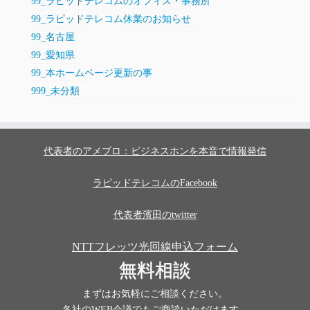
99_ラピッドテレコムのオフィス・事務所
99_ラピッドテレコム休業のお知らせ
99_名古屋
99_愛知県
99_本ホームページ更新の事
999_未分類
代表者のアメブロ：ビジネスホンを本音で情報発信
ラピッドテレコムのFacebook
代表者濱田のtwitter
NTTフレッツ光回線申込フォーム
無料相談
まずはお気軽にご相談ください。
各社のWEB会議でもご商談いただけます。