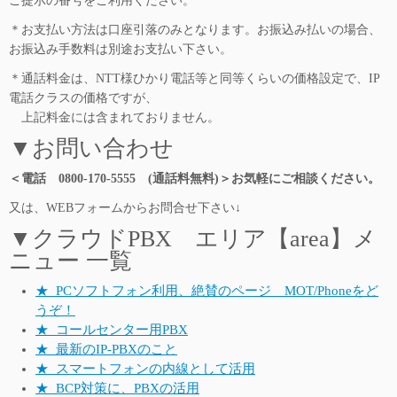
ご提示の番号をご利用ください。
＊お支払い方法は口座引落のみとなります。お振込み払いの場合、
お振込み手数料は別途お支払い下さい。
＊通話料金は、NTT様ひかり電話等と同等くらいの価格設定で、IP
電話クラスの価格ですが、
上記料金には含まれておりません。
▼お問い合わせ
＜電話 0800-170-5555 (通話料無料)＞お気軽にご相談ください。
又は、WEBフォームからお問合せ下さい↓
▼クラウドPBX エリア【area】メ
ニュー 一覧
★_PCソフトフォン利用、絶賛のページ MOT/Phoneをど
うぞ！
★_コールセンター用PBX
★_最新のIP-PBXのこと
★_スマートフォンの内線として活用
★_BCP対策に、PBXの活用