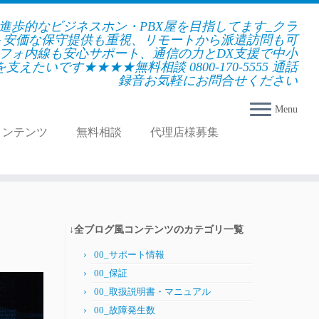
★進歩的なビジネスホン・PBX屋を目指してます_クラ
＋安価な保守提供も重視、リモートから派遣訪問も可
フォ内線も安心サポート、通信の力とDX支援で中小
えたいです★★★★無料相談 0800-170-5555 通話
録音お気軽にお問合せください
Menu
コンテンツ
無料相談
代理店様募集
↓全ブログ風コンテンツのカテゴリ一覧
00_サポート情報
00_保証
00_取扱説明書・マニュアル
00_故障発生数