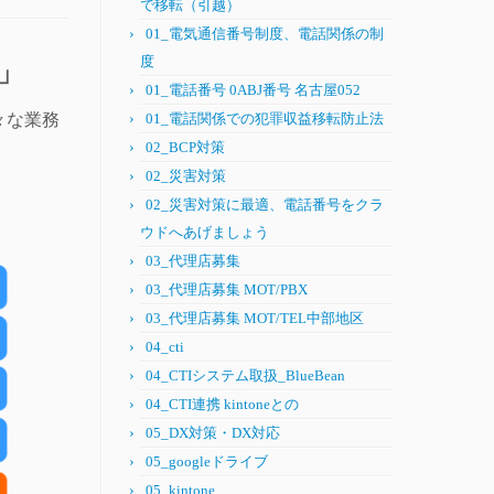
で移転（引越）
01_電気通信番号制度、電話関係の制
度
」
01_電話番号 0ABJ番号 名古屋052
々な業務
01_電話関係での犯罪収益移転防止法
02_BCP対策
02_災害対策
02_災害対策に最適、電話番号をクラ
ウドへあげましょう
03_代理店募集
03_代理店募集 MOT/PBX
03_代理店募集 MOT/TEL中部地区
04_cti
04_CTIシステム取扱_BlueBean
04_CTI連携 kintoneとの
05_DX対策・DX対応
05_googleドライブ
05_kintone