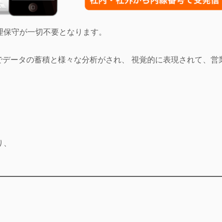
理保守が一切不要となります。
oud内でデータの蓄積と様々な分析がされ、 視覚的に表現されて、
。
り、