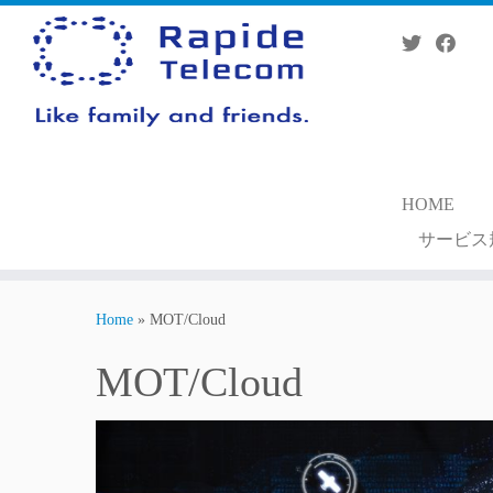
Skip
to
content
HOME
サービス
Home
»
MOT/Cloud
MOT/Cloud