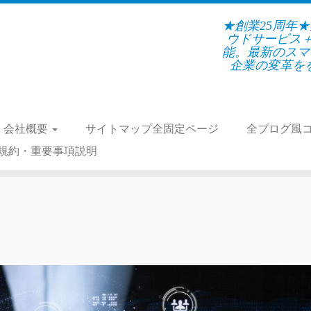
★創業25周年
ウドサービス
能。最新のスマ
企業の変革をを支
会社概要
サイトマップ全固定ページ
全ブログ風
規約・重要事項説明