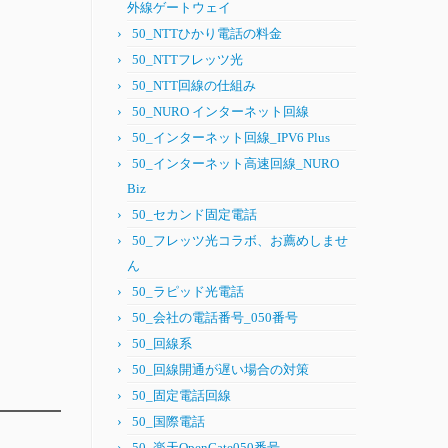
外線ゲートウェイ
50_NTTひかり電話の料金
50_NTTフレッツ光
50_NTT回線の仕組み
50_NURO インターネット回線
50_インターネット回線_IPV6 Plus
50_インターネット高速回線_NURO
Biz
50_セカンド固定電話
50_フレッツ光コラボ、お薦めしませ
ん
50_ラピッド光電話
50_会社の電話番号_050番号
50_回線系
50_回線開通が遅い場合の対策
50_固定電話回線
50_国際電話
50_楽天OpenGate050番号