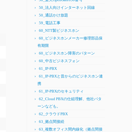
50_法人向けインターネット回線
50_通話かけ放題
59_電話工事
60_NTT製ビジネスホン
60_ビジネスホンメーカー修理部品保
有期限
60_ビジネスホン障害のパターン
60_中古ビジネスフォン
61_IP-PBX
61_IP-PBXと昔からのビジネスホン連
携
61_IP-PBXのセキュリティ
62_Cloud PBXの仕組理解、他社パタ
ーンなども。
62_クラウドPBX
63_拠点間接続
63_複数オフィス間内線化（拠点間接