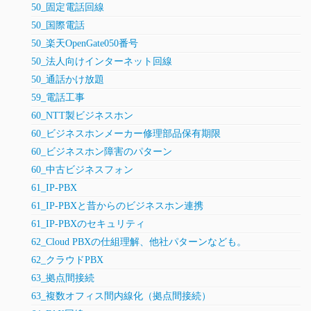
50_固定電話回線
50_国際電話
50_楽天OpenGate050番号
50_法人向けインターネット回線
50_通話かけ放題
59_電話工事
60_NTT製ビジネスホン
60_ビジネスホンメーカー修理部品保有期限
60_ビジネスホン障害のパターン
60_中古ビジネスフォン
61_IP-PBX
61_IP-PBXと昔からのビジネスホン連携
61_IP-PBXのセキュリティ
62_Cloud PBXの仕組理解、他社パターンなども。
62_クラウドPBX
63_拠点間接続
63_複数オフィス間内線化（拠点間接続）