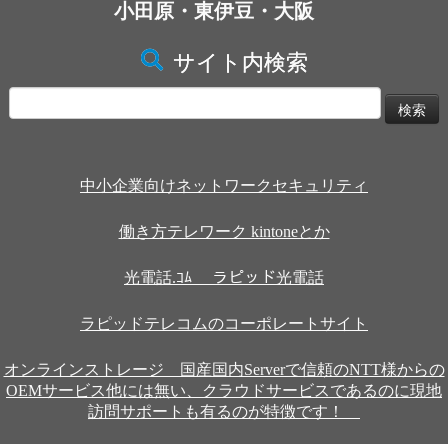
小田原・東伊豆・大阪
サイト内検索
検
索:
中小企業向けネットワークセキュリティ
働き方テレワーク kintoneとか
光電話.ｺﾑ ラピッド光電話
ラピッドテレコムのコーポレートサイト
オンラインストレージ 国産国内Serverで信頼のNTT様からの
OEMサービス他には無い、クラウドサービスであるのに現地
訪問サポートも有るのが特徴です！