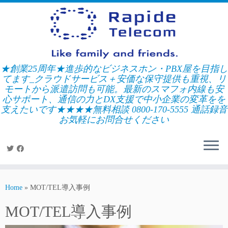
Skip
to
content
★創業25周年★進歩的なビジネスホン・PBX屋を目指し
てます_クラウドサービス＋安価な保守提供も重視、リ
モートから派遣訪問も可能。最新のスマフォ内線も安
心サポート、通信の力とDX支援で中小企業の変革をを
支えたいです★★★★無料相談 0800-170-5555 通話録音
お気軽にお問合せください
Home
»
MOT/TEL導入事例
MOT/TEL導入事例