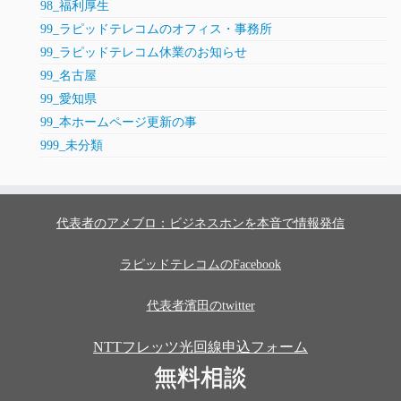
98_福利厚生
99_ラピッドテレコムのオフィス・事務所
99_ラピッドテレコム休業のお知らせ
99_名古屋
99_愛知県
99_本ホームページ更新の事
999_未分類
代表者のアメブロ：ビジネスホンを本音で情報発信
ラピッドテレコムのFacebook
代表者濱田のtwitter
NTTフレッツ光回線申込フォーム
無料相談