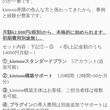
のが一番です。
kintone界隈の色んな方と係わってきたから、事例
と経験が豊富です。
月額62,000円(税別)から、本格的に始められます。
初期費用別途無し。
セット内容：下記①～⑤ ＋⑥(上記金額のうち
14000円月額～）
①_kintoneスタンダードプラン
5アカウント(追
加可能）
②_kintone構築サポート
120時間（2時間×60か月
分)
③_
kintone構築主体はお客様。ご担当者様は複数
名可能。
④_プラグイン
の導入費用は別途追加でサポートは