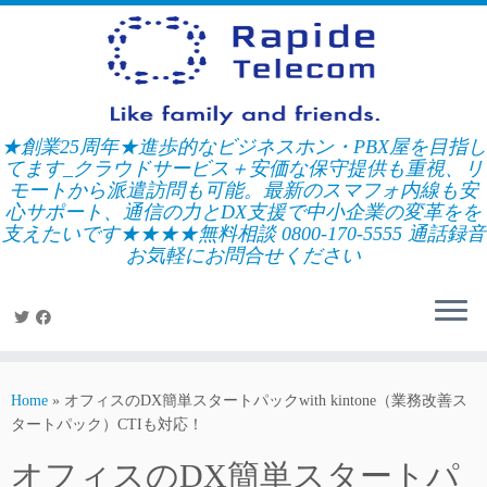
Skip
to
content
★創業25周年★進歩的なビジネスホン・PBX屋を目指し
てます_クラウドサービス＋安価な保守提供も重視、リ
モートから派遣訪問も可能。最新のスマフォ内線も安
心サポート、通信の力とDX支援で中小企業の変革をを
支えたいです★★★★無料相談 0800-170-5555 通話録音
お気軽にお問合せください
Home
»
オフィスのDX簡単スタートパックwith kintone（業務改善ス
タートパック）CTIも対応！
オフィスのDX簡単スタートパ