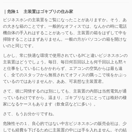
｜危険１ 主装置はゴキブリの住み家
ビジネスホンの主装置をご覧になったことがありますか。そう、あ
の大きな箱のことです。一般的なオフィスでは、なんかの時に電話
機自体の手入れはすることがあっても、主装置の箱をはずして中を
掃除することはまずありません。一般の方がパソコンの箱を開けな
いのと同じです。
しかし、常に快適な環境で使用されているPCと違いビジネスホンの
主装置はどうでしょう。毎日、毎日何百回以上も何千回以上も黙々
と仕事をしているにもかかわらず、エアコンの空気からは最も遠
く、全てのスタッフから無視されてオフィスの隅っこで埃をかぶっ
ているのではありませんか。ああ、可哀想な主装置君。
さて、彼に同情するのは別にしても、主装置の内部は当然電気が通
っているわけですから、温まり、ゴキブリなどにとっては格好の棲
家になるケースもあります（飲食店などに多い）。
さて、もうお分かりですね。
危険性その１、良心的ではない中古ビジネスホンの販売会社は、少
しでも経費を下げるために主装置の中には手を入れません。その結