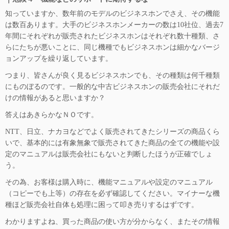
知っていますか、数年前のモデルのビジネスホンでさえ、その機能
は数百あります。大手のビジネスホンメーカーの数は10社位、過去7
年間にそれぞれが販売されたビジネスホンはそれぞれ数十種類、さ
らにたちが悪いことに、同じ機種でもビジネスホンは細かなバージ
ョンアップを繰り返しています。
つまり、皆さんが良く見るビジネスホンでも、その種類は何千種類
にものぼるのです。一般的な中古ビジネスホンの販売会社にそれだ
けの情報があると思いますか？
答えはあきらかなＮＯです。
NTT、日立、ナカヨなどでよく販売されてきたシリーズの商品くら
いで、基本的には有象無象で販売されてきた商品の全ての機能や設
定のマニュアルは販売会社にもないと判断したほうが正確でしょ
う。
その為、お客様は購入時に、機能マニュアルや設定のマニュアル
（コピーでも上等）の存在を必ず確認してください。マイナーな機
種ほど販売会社自体も処理に困って叩き売りするはずです。
わかりますよね、買った商品の使い方が分からなく、またその情報