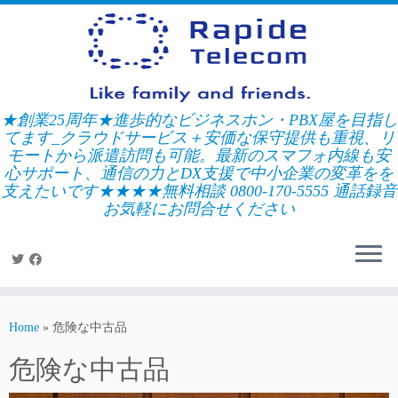
Skip
to
content
★創業25周年★進歩的なビジネスホン・PBX屋を目指し
てます_クラウドサービス＋安価な保守提供も重視、リ
モートから派遣訪問も可能。最新のスマフォ内線も安
心サポート、通信の力とDX支援で中小企業の変革をを
支えたいです★★★★無料相談 0800-170-5555 通話録音
お気軽にお問合せください
Home
»
危険な中古品
危険な中古品