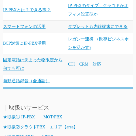
IP-PBXのタイプ クラウドかオ
IP-PBXとは？できる事？
フィス設置型か
スマートフォンの活用
タブレットも内線端末にできる
レガシー連携 （既存ビジネスホ
BCP対策にIP-PBX活用
ンを活かす)
固定電話は決まった物限定から
CTI CRM 対応
何でも可に
自動通話録音（全通話）
…
｜取扱いサービス
★取扱① IP-PBX MOT/PBX
★取扱②クラウドPBX エリア【area】