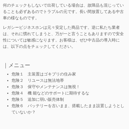
何のチェックもしないで出荷している場合は、故障品も混じってい
ることも必ずあるのでトラブルの元です。長い間放置してある中古
車の様なものです。
レガシービジネスホンは元々安定した商品です。逆に私たち業者
は、それに慣れてしまうと、万が一と言うこともありますので安全
性については敏感になります。お客様は、ぜひ中古品の導入時に
は、以下の点をチェックしてください。
…
｜メニュー
危険１ 主装置はゴキブリの住み家
危険２ リユースは無法地帯
危険３ 保守やメンテナンスは無視！
危険４ 機 能などのサポートに期待するな
危険５ 追加に弱い販売体制
危険６ バッテリーを古いまま、搭載したまま設置しようとし
ていないか？
…