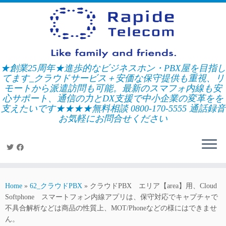
Skip
to
content
★創業25周年★進歩的なビジネスホン・PBX屋を目指し
てます_クラウドサービス＋安価な保守提供も重視、リ
モートから派遣訪問も可能。最新のスマフォ内線も安
心サポート、通信の力とDX支援で中小企業の変革をを
支えたいです★★★★無料相談 0800-170-5555 通話録音
お気軽にお問合せください
Home
»
62_クラウドPBX
»
クラウドPBX エリア【area】用、Cloud
Softphone スマートフォン内線アプリは、保守対応でキャプチャで
不具合解析などは商品の性質上、MOT/Phoneなどの様にはできませ
ん。