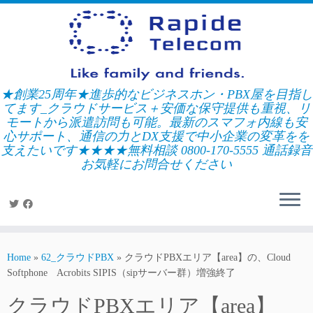
Skip
to
content
★創業25周年★進歩的なビジネスホン・PBX屋を目指し
てます_クラウドサービス＋安価な保守提供も重視、リ
モートから派遣訪問も可能。最新のスマフォ内線も安
心サポート、通信の力とDX支援で中小企業の変革をを
支えたいです★★★★無料相談 0800-170-5555 通話録音
お気軽にお問合せください
Home
»
62_クラウドPBX
»
クラウドPBXエリア【area】の、Cloud
Softphone Acrobits SIPIS（sipサーバー群）増強終了
クラウドPBXエリア【area】