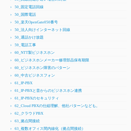
50_固定電話回線
50_国際電話
50_楽天OpenGate050番号
50_法人向けインターネット回線
50_通話かけ放題
59_電話工事
60_NTT製ビジネスホン
60_ビジネスホンメーカー修理部品保有期限
60_ビジネスホン障害のパターン
60_中古ビジネスフォン
61_IP-PBX
61_IP-PBXと昔からのビジネスホン連携
61_IP-PBXのセキュリティ
62_Cloud PBXの仕組理解、他社パターンなども。
62_クラウドPBX
63_拠点間接続
63_複数オフィス間内線化（拠点間接続）