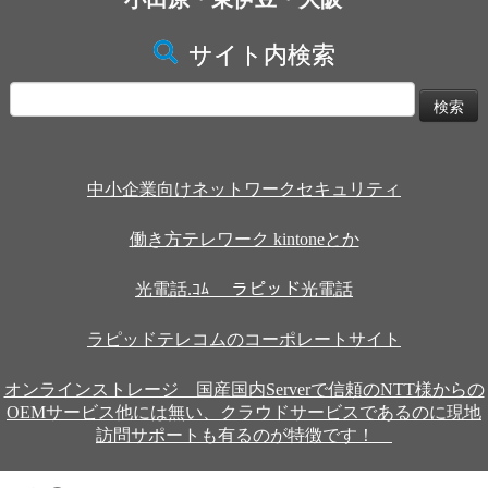
サイト内検索
検
索:
中小企業向けネットワークセキュリティ
働き方テレワーク kintoneとか
光電話.ｺﾑ ラピッド光電話
ラピッドテレコムのコーポレートサイト
オンラインストレージ 国産国内Serverで信頼のNTT様からの
OEMサービス他には無い、クラウドサービスであるのに現地
訪問サポートも有るのが特徴です！