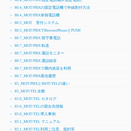
80.4_MOT/PBXの固定電話機で外線割付方法
80.4_MOT/PBX単独電話機
80.5_MOT 受付システム
80.5_MOT/PBXでBrowserPhoneとPUSH
80.7_MOT/PBX 留守番電話
80.7_MOT/PBX 転送
80.7_MOT/PBX 通話モニター
80.7_MOT/PBX 通話録音
80.7_MOT/PBXで構内放送を利用
80.7_MOT/PBX着信履歴
85_MOT/PBXとMOT/TELの違い
85_MOT/TEL全般
85.0_MOT/TEL カタログ
85.0_MOT/TELの競合先情報
85.0_MOT/TEL導入事例
85.1_MOT/TEL マニュアル
85.1_MOT/TEL利用ご注意、規約等