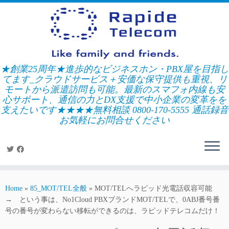
Skip
to
content
★創業25周年★進歩的なビジネスホン・PBX屋を目指し
てます_クラウドサービス＋安価な保守提供も重視、リ
モートから派遣訪問も可能。最新のスマフォ内線も安
心サポート、通信の力とDX支援で中小企業の変革をを
支えたいです★★★★無料相談 0800-170-5555 通話録音
お気軽にお問合せください
Home
»
85_MOT/TEL全般
»
MOT/TELへラピッド光電話収容可能
→ という事は、No1Cloud PBXブランドMOT/TELで、0ABJ番号番
号の番号が変わらない移転ができるのは、ラピッドテレコムだけ！