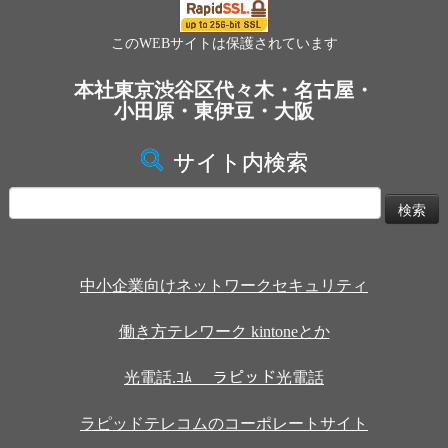
このWEBサイトは保護されています
本社東京渋谷区代々木・名古屋・
小田原・東伊豆・大阪
サイト内検索
検
索:
中小企業向けネットワークセキュリティ
働き方テレワーク kintoneとか
光電話.ｺﾑ ラピッド光電話
ラピッドテレコムのコーポレートサイト