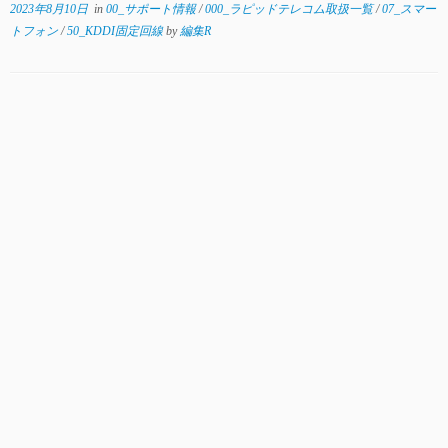
2023年8月10日
in
00_サポート情報
/
000_ラピッドテレコム取扱一覧
/
07_スマー
トフォン
/
50_KDDI固定回線
by
編集R