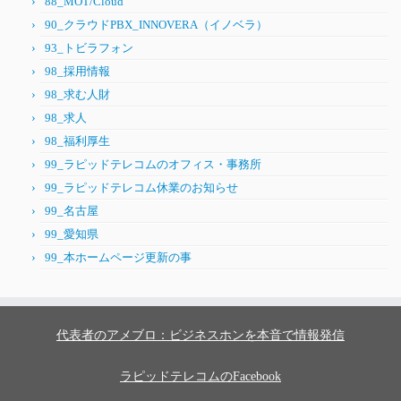
88_MOT/Cloud
90_クラウドPBX_INNOVERA（イノベラ）
93_トビラフォン
98_採用情報
98_求む人財
98_求人
98_福利厚生
99_ラピッドテレコムのオフィス・事務所
99_ラピッドテレコム休業のお知らせ
99_名古屋
99_愛知県
99_本ホームページ更新の事
代表者のアメブロ：ビジネスホンを本音で情報発信
ラピッドテレコムのFacebook