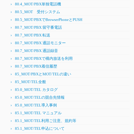
80.4_MOT/PBX単独電話機
80.5_MOT 受付システム
80.5_MOT/PBXでBrowserPhoneとPUSH
80.7_MOT/PBX 留守番電話
80.7_MOT/PBX 転送
80.7_MOT/PBX 通話モニター
80.7_MOT/PBX 通話録音
80.7_MOT/PBXで構内放送を利用
80.7_MOT/PBX着信履歴
85_MOT/PBXとMOT/TELの違い
85_MOT/TEL全般
85.0_MOT/TEL カタログ
85.0_MOT/TELの競合先情報
85.0_MOT/TEL導入事例
85.1_MOT/TEL マニュアル
85.1_MOT/TEL利用ご注意、規約等
85.1_MOT/TEL申込について