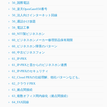
50_国際電話
50_楽天OpenGate050番号
50_法人向けインターネット回線
50_通話かけ放題
59_電話工事
60_NTT製ビジネスホン
60_ビジネスホンメーカー修理部品保有期限
60_ビジネスホン障害のパターン
60_中古ビジネスフォン
61_IP-PBX
61_IP-PBXと昔からのビジネスホン連携
61_IP-PBXのセキュリティ
62_Cloud PBXの仕組理解、他社パターンなども。
62_クラウドPBX
63_拠点間接続
63_複数オフィス間内線化（拠点間接続）
64_FAX回線