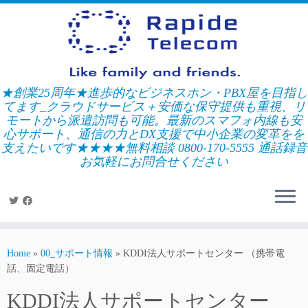
Skip
to
content
★創業25周年★進歩的なビジネスホン・PBX屋を目指し
てます_クラウドサービス＋安価な保守提供も重視、リ
モートから派遣訪問も可能。最新のスマフォ内線も安
心サポート、通信の力とDX支援で中小企業の変革をを
支えたいです★★★★無料相談 0800-170-5555 通話録音
お気軽にお問合せください
Home
»
00_サポート情報
»
KDDI法人サポートセンター （携帯電
話、固定電話）
KDDI法人サポートセンター