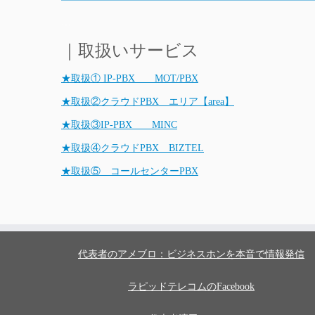
…
｜取扱いサービス
★取扱① IP-PBX MOT/PBX
★取扱②クラウドPBX エリア【area】
★取扱③IP-PBX MINC
★取扱④クラウドPBX BIZTEL
★取扱⑤ コールセンターPBX
代表者のアメブロ：ビジネスホンを本音で情報発信
ラピッドテレコムのFacebook