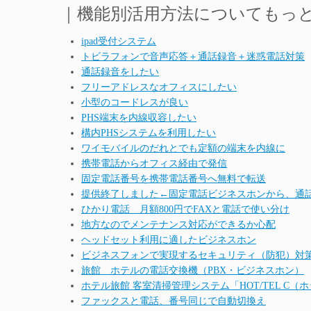
｜機能別活用方法についてもっ
ipad受付システム
トビラフォンで音声応答＋通話録音＋迷惑電話対策
通話録音をしたい
フリーアドレスなオフィスにしたい
小型のコードレスが良い
PHS端末を内線収容したい
構内PHSシステムを利用したい
ワイモバイルのだれとでも定額の端末を内線に
携帯電話からオフィス経由で発信
固定電話番号を携帯電話番号へ無料で転送
提供終了しました←固定電話ビジネスホンから、通
ひかり電話 月額800円でFAXと電話で使い分け
地方なのでメンテナンス対応ができるか心配
ヘッドセット利用に適したビジネスホン
ビジネスフォンで実現するセキュリティ（防犯）対
旅館 ホテルの電話交換機（PBX・ビジネスホン）
ホテル旅館 客室清掃管理システム「HOT/TEL C（
ファックスと電話、番号同じで自動切換え