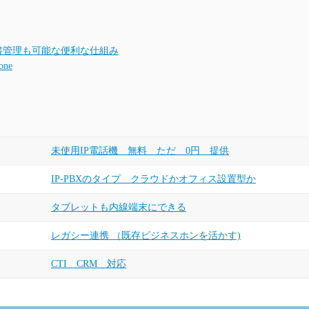
書管理も可能な便利な仕組み
ne
未使用IP電話機 無料 ただ 0円 提供
IP-PBXのタイプ クラウドかオフィス設置型か
タブレットも内線端末にできる
レガシー連携 （既存ビジネスホンを活かす)
CTI CRM 対応