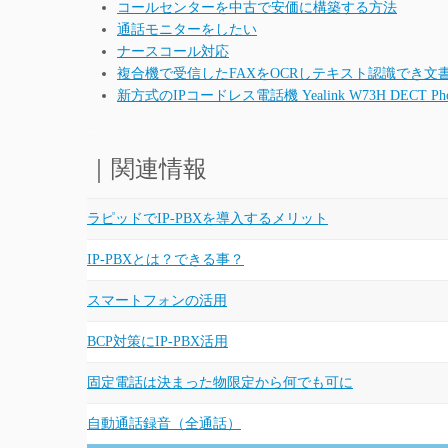
コールセンターを中古で安価に構築する方法
通話モニターをしたい
ナースコール対応
複合機で受信したFAXをOCRしテキスト認識でき文
新方式のIPコードレス電話機 Yealink W73H DECT Pho
…
｜関連情報
ラピッドでIP-PBXを導入するメリット
IP-PBXとは？できる事？
スマートフォンの活用
BCP対策にIP-PBX活用
固定電話は決まった物限定から何でも可に
自動通話録音（全通話）