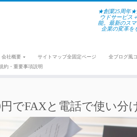
★創業25周年
ウドサービス
能。最新のスマ
企業の変革をを支
会社概要
サイトマップ全固定ページ
全ブログ風
規約・重要事項説明
0円でFAXと電話で使い分