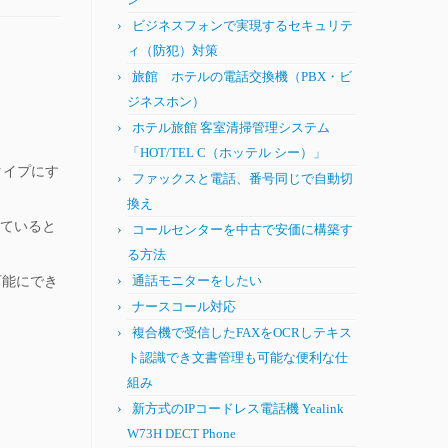
ビジネスフォンで実現するセキュリテ
ィ（防犯）対策
旅館 ホテルの電話交換機（PBX・ビ
ジネスホン）
ホテル旅館 客室清掃管理システム
「HOT/TEL C（ホッテル シー）」
タイプにす
ファックスと電話、番号同じで自動切
換え
けていると
コールセンターを中古で安価に構築す
る方法
通話モニターをしたい
可能にでき
ナースコール対応
複合機で受信したFAXをOCRしテキス
ト認識でき文書管理も可能な便利な仕
組み
新方式のIPコードレス電話機 Yealink
W73H DECT Phone