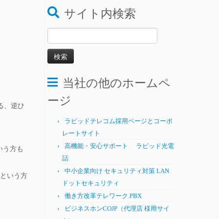
サイト内検索
検
索:
当社の他のホームペ
ージ
る、逆ひ
ラピッドテレコム採用ページとコーポ
レートサイト
高機能・安心サポート ラピッド光電
いう方も
話
中小企業向け セキュリティ対策 LAN
いという方
ドットセキュリティ
働き方改革テレワーク.PBX
ビジネスホンCOJP（代理店 様用サイ