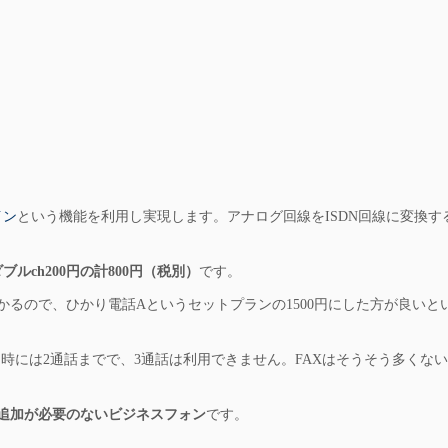
イン
という機能を利用し実現します。アナログ回線をISDN回線に変換す
ブルch200円の計800円（税別）
です。
かるので、ひかり電話Aというセットプランの1500円にした方が良いと
同時には2通話までで、3通話は利用できません。FAXはそうそう多くな
追加が必要のないビジネスフォン
です。