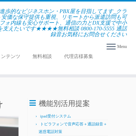
★進歩的なビジネスホン・PBX屋を目指してます_クラ
＋安価な保守提供も重視、リモートから派遣訪問も可
フォ内線も安心サポート、通信の力とDX支援で中小
えたいです★★★★無料相談 0800-170-5555 通話
録音お気軽にお問合せください
Menu
コンテンツ
無料相談
代理店様募集
け
機能別活用提案
ipad受付システム
トビラフォンで音声応答＋通話録音＋
迷惑電話対策