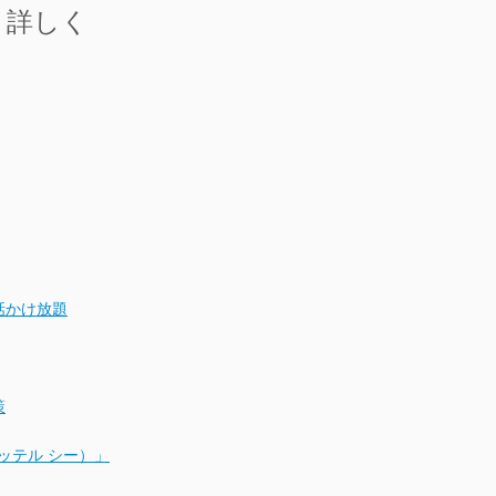
と詳しく
話かけ放題
策
ホッテル シー）」