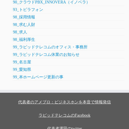
90_クラウドPBX_INNOVERA（イノベラ）
93_トビラフォン
98_採用情報
98_求む人財
98_求人
98_福利厚生
99_ラピッドテレコムのオフィス・事務所
99_ラピッドテレコム休業のお知らせ
99_名古屋
99_愛知県
99_本ホームページ更新の事
代表者のアメブロ：ビジネスホンを本音で情報発信
ラピッドテレコムのFacebook
代表者濱田のtwitter