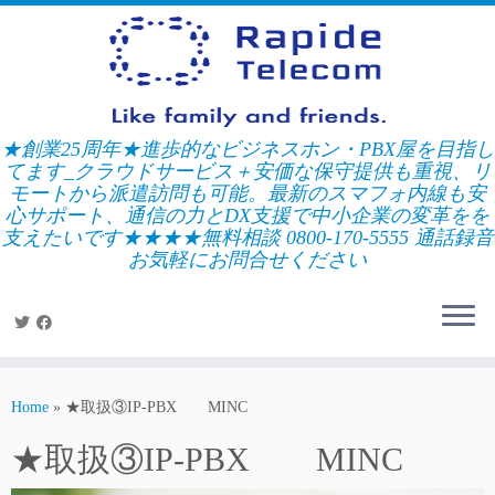
Skip
to
content
★創業25周年★進歩的なビジネスホン・PBX屋を目指し
てます_クラウドサービス＋安価な保守提供も重視、リ
モートから派遣訪問も可能。最新のスマフォ内線も安
心サポート、通信の力とDX支援で中小企業の変革をを
支えたいです★★★★無料相談 0800-170-5555 通話録音
お気軽にお問合せください
Home
»
★取扱③IP-PBX MINC
★取扱③IP-PBX MINC