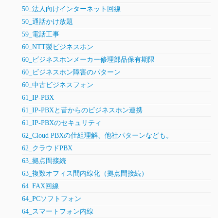
50_法人向けインターネット回線
50_通話かけ放題
59_電話工事
60_NTT製ビジネスホン
60_ビジネスホンメーカー修理部品保有期限
60_ビジネスホン障害のパターン
60_中古ビジネスフォン
61_IP-PBX
61_IP-PBXと昔からのビジネスホン連携
61_IP-PBXのセキュリティ
62_Cloud PBXの仕組理解、他社パターンなども。
62_クラウドPBX
63_拠点間接続
63_複数オフィス間内線化（拠点間接続）
64_FAX回線
64_PCソフトフォン
64_スマートフォン内線