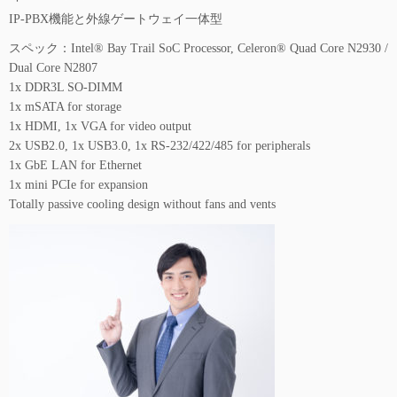
IP-PBX機能と外線ゲートウェイ一体型
スペック：Intel® Bay Trail SoC Processor, Celeron® Quad Core N2930 /
Dual Core N2807
1x DDR3L SO-DIMM
1x mSATA for storage
1x HDMI, 1x VGA for video output
2x USB2.0, 1x USB3.0, 1x RS-232/422/485 for peripherals
1x GbE LAN for Ethernet
1x mini PCIe for expansion
Totally passive cooling design without fans and vents