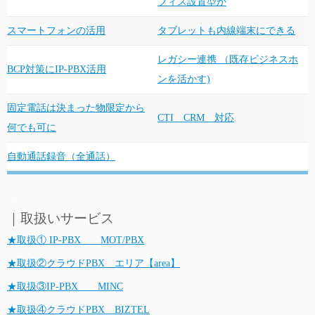
フィス設置型か
スマートフォンの活用
タブレットも内線端末にできる
レガシー連携 （既存ビジネスホ
BCP対策にIP-PBX活用
ンを活かす)
固定電話は決まった物限定から
CTI CRM 対応
何でも可に
自動通話録音（全通話）
…
｜取扱いサービス
★取扱① IP-PBX MOT/PBX
★取扱②クラウドPBX エリア【area】
★取扱③IP-PBX MINC
★取扱④クラウドPBX BIZTEL