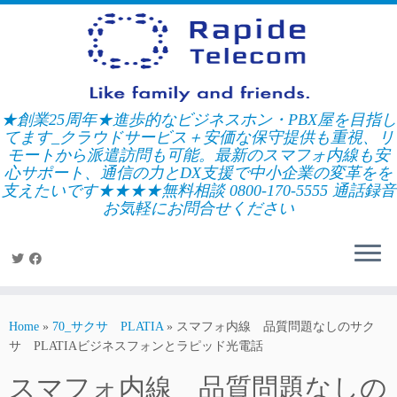
Skip
to
content
★創業25周年★進歩的なビジネスホン・PBX屋を目指し
てます_クラウドサービス＋安価な保守提供も重視、リ
モートから派遣訪問も可能。最新のスマフォ内線も安
心サポート、通信の力とDX支援で中小企業の変革をを
支えたいです★★★★無料相談 0800-170-5555 通話録音
お気軽にお問合せください
Home
»
70_サクサ PLATIA
»
スマフォ内線 品質問題なしのサク
サ PLATIAビジネスフォンとラピッド光電話
スマフォ内線 品質問題なしの