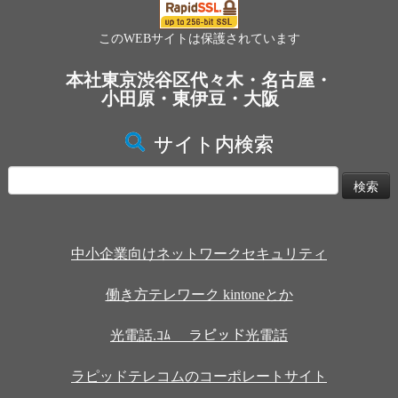
このWEBサイトは保護されています
本社東京渋谷区代々木・名古屋・
小田原・東伊豆・大阪
サイト内検索
検
索:
中小企業向けネットワークセキュリティ
働き方テレワーク kintoneとか
光電話.ｺﾑ ラピッド光電話
ラピッドテレコムのコーポレートサイト