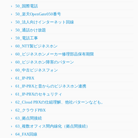
50_国際電話
50_楽天OpenGate050番号
50_法人向けインターネット回線
50_通話かけ放題
59_電話工事
60_NTT製ビジネスホン
60_ビジネスホンメーカー修理部品保有期限
60_ビジネスホン障害のパターン
60_中古ビジネスフォン
61_IP-PBX
61_IP-PBXと昔からのビジネスホン連携
61_IP-PBXのセキュリティ
62_Cloud PBXの仕組理解、他社パターンなども。
62_クラウドPBX
63_拠点間接続
63_複数オフィス間内線化（拠点間接続）
64_FAX回線