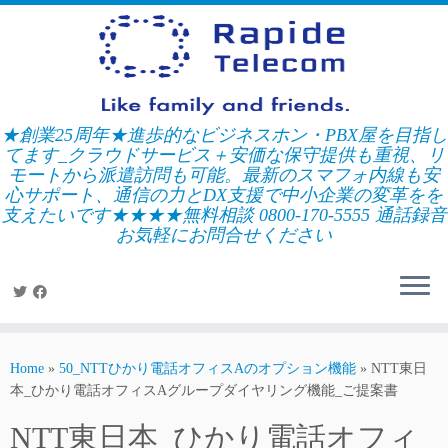
Skip
to
content
★創業25周年★進歩的なビジネスホン・PBX屋を目指し
てます_クラウドサービス＋安価な保守提供も重視、リ
モートから派遣訪問も可能。最新のスマフォ内線も安
心サポート、通信の力とDX支援で中小企業の変革をを
支えたいです★★★★無料相談 0800-170-5555 通話録音
お気軽にお問合せください
Home
»
50_NTTひかり電話オフィスAのオプション機能
»
NTT東日
本_ひかり電話オフィスAグループダイヤリング機能_ご提案書
NTT東日本_ひかり電話オフィ