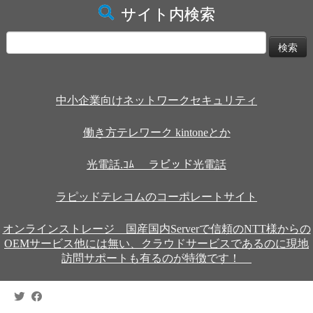
サイト内検索
検
索:
中小企業向けネットワークセキュリティ
働き方テレワーク kintoneとか
光電話.ｺﾑ ラピッド光電話
ラピッドテレコムのコーポレートサイト
オンラインストレージ 国産国内Serverで信頼のNTT様からの
OEMサービス他には無い、クラウドサービスであるのに現地
訪問サポートも有るのが特徴です！