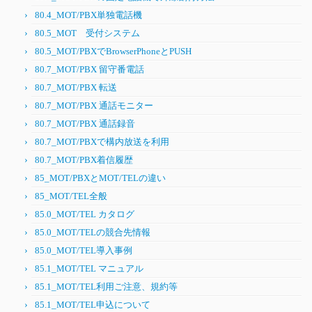
80.4_MOT/PBX単独電話機
80.5_MOT 受付システム
80.5_MOT/PBXでBrowserPhoneとPUSH
80.7_MOT/PBX 留守番電話
80.7_MOT/PBX 転送
80.7_MOT/PBX 通話モニター
80.7_MOT/PBX 通話録音
80.7_MOT/PBXで構内放送を利用
80.7_MOT/PBX着信履歴
85_MOT/PBXとMOT/TELの違い
85_MOT/TEL全般
85.0_MOT/TEL カタログ
85.0_MOT/TELの競合先情報
85.0_MOT/TEL導入事例
85.1_MOT/TEL マニュアル
85.1_MOT/TEL利用ご注意、規約等
85.1_MOT/TEL申込について