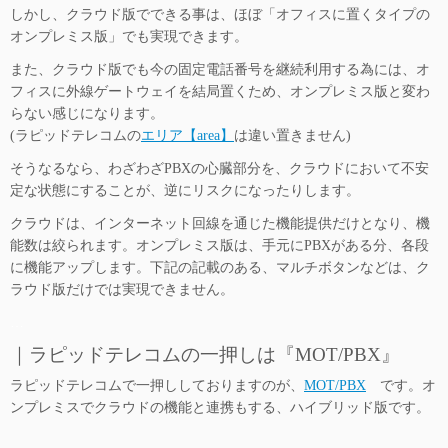
しかし、クラウド版でできる事は、
ほぼ「オフィスに置くタイプの
オンプレミス版」でも実現できます。
また、クラウド版でも今の固定電話番号を継続利用する為には、オ
フィスに外線ゲートウェイを結局置くため、オンプレミス版と変わ
らない感じになります。
(ラピッドテレコムの
エリア【area】
は違い置きません)
そうなるなら、わざわざPBXの心臓部分を、クラウドにおいて不安
定な状態にすることが、逆にリスクになったりします。
クラウドは、インターネット回線を通じた機能提供だけとなり、機
能数は絞られます。オンプレミス版は、手元にPBXがある分、各段
に機能アップします。下記の記載のある、マルチボタンなどは、ク
ラウド版だけでは実現できません。
…
｜ラピッドテレコムの一押しは『MOT/PBX』
ラピッドテレコムで一押ししておりますのが、
MOT/PBX
です。オ
ンプレミスでクラウドの機能と連携もする、ハイブリッド版です。