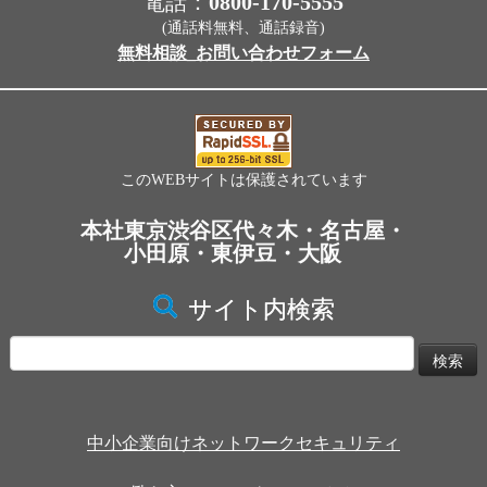
電話：
0800-170-5555
(通話料無料、通話録音)
無料相談_お問い合わせフォーム
このWEBサイトは保護されています
本社東京渋谷区代々木・名古屋・
小田原・東伊豆・大阪
サイト内検索
検
索:
中小企業向けネットワークセキュリティ