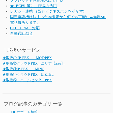
タブレットも内線端末にできる
★_BCP対策に、PBXの活用
レガシー連携 （既存ビジネスホンを活かす)
固定電話機は決まった物限定から何でも可能に→無料SIP
電話機あります。
CTI CRM 対応
自動通話録音
…
｜取扱いサービス
★取扱① IP-PBX MOT/PBX
★取扱②クラウドPBX エリア【area】
★取扱③IP-PBX MINC
★取扱④クラウドPBX BIZTEL
★取扱⑤ コールセンターPBX
ブログ記事のカテゴリ 一覧
00_サポート情報