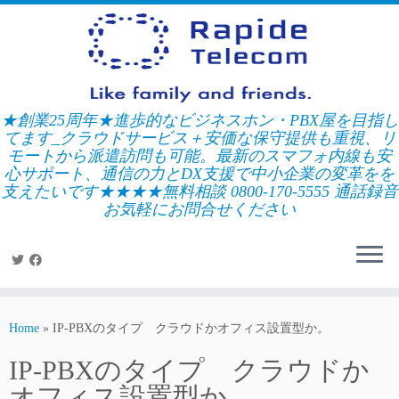
Skip
to
content
★創業25周年★進歩的なビジネスホン・PBX屋を目指し
てます_クラウドサービス＋安価な保守提供も重視、リ
モートから派遣訪問も可能。最新のスマフォ内線も安
心サポート、通信の力とDX支援で中小企業の変革をを
支えたいです★★★★無料相談 0800-170-5555 通話録音
お気軽にお問合せください
Home
»
IP-PBXのタイプ クラウドかオフィス設置型か。
IP-PBXのタイプ クラウドか
オフィス設置型か。