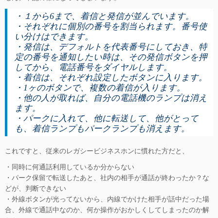
・１から6まで、着信と発信が並んでいます。
・それぞれに個別の番号を割当られます。番号使
い分けはできます。
・発信は、デフォルトを代表番号にしておき、特
定の番号を通知したい時は、その発信ボタンを押
してから、電話番号をダイヤルします。
・着信は、それぞれ設定したボタンに入ります。
・1ヶのボタンで、複数の着信が入ります。
・他の人が取れば、自分の電話機のランプは消え
ます。
・パークに入れて、他に転送して、他がとって
も、着信ランプもパークランプも消えます。
これですと、従来のレガシービジネスホンに慣れた方だと、
・同時に何通話利用しているか分からない
・パーク保留で転送したあと、社内の相手が通話が終わったか？な
どが、判断できない
・外線ボタンが光ってないから、内線でかけた相手が話中だった場
合、外線で通話中なのか、何か操作がおかしくしてしまったのか解