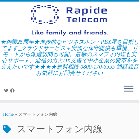
Skip
to
content
★創業25周年★進歩的なビジネスホン・PBX屋を目指し
てます_クラウドサービス＋安価な保守提供も重視、リ
モートから派遣訪問も可能。最新のスマフォ内線も安
心サポート、通信の力とDX支援で中小企業の変革をを
支えたいです★★★★無料相談 0800-170-5555 通話録音
お気軽にお問合せください
Home
»
スマートフォン内線
スマートフォン内線