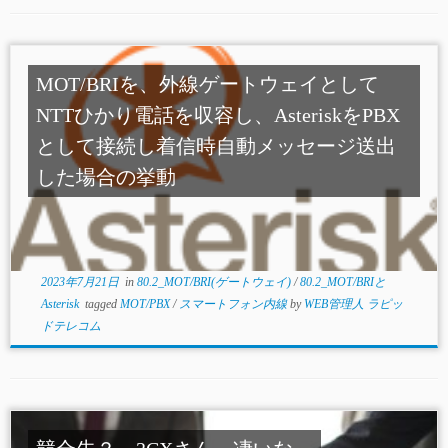
MOT/BRIを、外線ゲートウェイとして
NTTひかり電話を収容し、AsteriskをPBX
として接続し着信時自動メッセージ送出
した場合の挙動
2023年7月21日
in
80.2_MOT/BRI(ゲートウェイ)
/
80.2_MOT/BRIと
Asterisk
tagged
MOT/PBX
/
スマートフォン内線
by
WEB管理人 ラピッ
ドテレコム