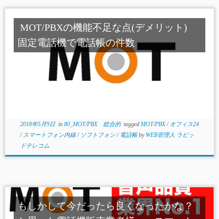
MOT/PBXの機能不足な点(デメリット)
固定電話機で電話帳の件数
2018年5月9日
in
80_MOT/PBX 総合的
tagged
MOT/PBX
/
オフィス24
/
スマートフォン内線
/
ソフトフォン
/
電話帳
by
WEB管理人 ラピッ
ドテレコム
もしかして今だったら良くなったかな？