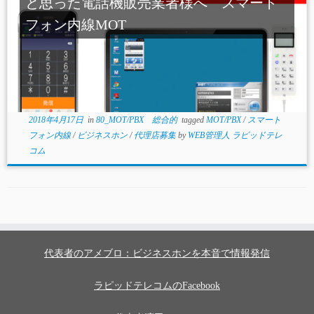
と思った電話機販売業者様へ スマート
フォン内線MOT
2018年4月17日
in
80_MOT/PBX 総合的
tagged
MOT/PBX
/
スマート
フォン内線
/
ビジネスホン
/
代理店募集
by
WEB管理人 ラピッドテレ
コム
代表者のアメブロ：ビジネスホンを本音で情報発信
ラピッドテレコムのFacebook