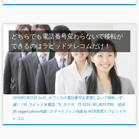
どちらでも電話番号変わらないで移転が
できるのはラピッドテレコムだけ！
2018年5月23日
in
01_オフィスの電話番号を変更しないで移転（引
越）
/
50_ラピッド光電話
/
70_サクサ PLATIA
/
80_MOT/PBX 総合
的
tagged
iphone内線
/
スマートフォン内線
by
WEB管理人 ラピッドテ
レコム