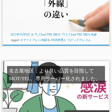
2022年10月9日
in
75_Cloud PBX AREA
/
75.3_Cloud PBX AREA 外線
tagged
スマートフォン内線
by
WEB管理人 ラピッドテレコム
名古屋地区：より良い品質を目指して
MOT/TEL、専用サーバー化されました。