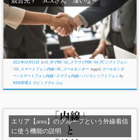
競合先？ 3CXさん 凄いな～
2022年10月15日
in
61_IP-PBX
/
62_クラウドPBX
/
64_PCソフトフォン
/
64_スマートフォン内線
/
66_コールセンター
tagged
コールセンタ
ー
/
スマートフォン内線
/
スマフォ内線
/
パソコンソフトフォン
by
WEB管理人 ラピッドテレコム
エリア【area】のグループという外線着信
に使う機能の説明