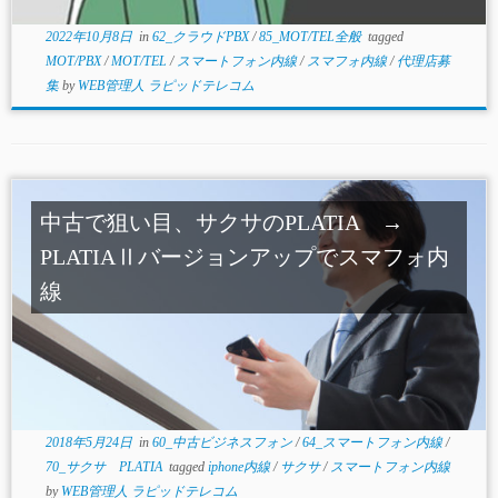
2022年10月8日
in
62_クラウドPBX
/
85_MOT/TEL全般
tagged
MOT/PBX
/
MOT/TEL
/
スマートフォン内線
/
スマフォ内線
/
代理店募
集
by
WEB管理人 ラピッドテレコム
中古で狙い目、サクサのPLATIA →
PLATIAⅡバージョンアップでスマフォ内
線
2018年5月24日
in
60_中古ビジネスフォン
/
64_スマートフォン内線
/
70_サクサ PLATIA
tagged
iphone内線
/
サクサ
/
スマートフォン内線
by
WEB管理人 ラピッドテレコム