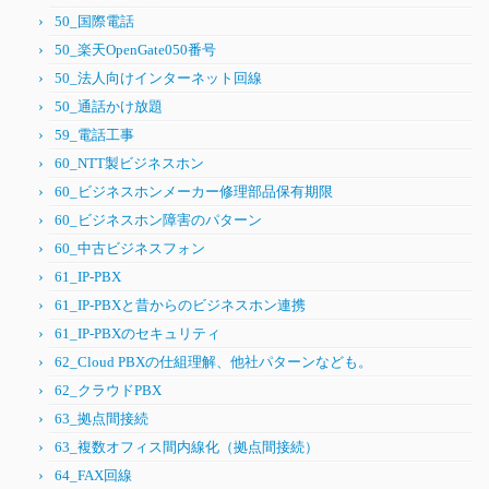
50_国際電話
50_楽天OpenGate050番号
50_法人向けインターネット回線
50_通話かけ放題
59_電話工事
60_NTT製ビジネスホン
60_ビジネスホンメーカー修理部品保有期限
60_ビジネスホン障害のパターン
60_中古ビジネスフォン
61_IP-PBX
61_IP-PBXと昔からのビジネスホン連携
61_IP-PBXのセキュリティ
62_Cloud PBXの仕組理解、他社パターンなども。
62_クラウドPBX
63_拠点間接続
63_複数オフィス間内線化（拠点間接続）
64_FAX回線