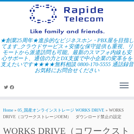
Skip
to
content
★創業25周年★進歩的なビジネスホン・PBX屋を目指し
てます_クラウドサービス＋安価な保守提供も重視、リ
モートから派遣訪問も可能。最新のスマフォ内線も安
心サポート、通信の力とDX支援で中小企業の変革をを
支えたいです★★★★無料相談 0800-170-5555 通話録音
お気軽にお問合せください
Home
»
05_国産オンラインストレージ WORKS DRIVE
»
WORKS
DRIVE（コワークストレージOEM） ダウンロード禁止の設定
WORKS DRIVE（コワークスト