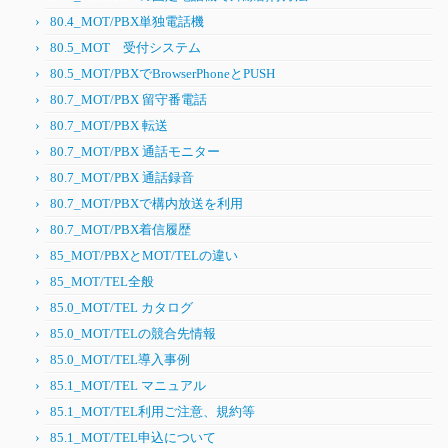
80.4_MOT/PBX単独電話機
80.5_MOT 受付システム
80.5_MOT/PBXでBrowserPhoneとPUSH
80.7_MOT/PBX 留守番電話
80.7_MOT/PBX 転送
80.7_MOT/PBX 通話モニター
80.7_MOT/PBX 通話録音
80.7_MOT/PBXで構内放送を利用
80.7_MOT/PBX着信履歴
85_MOT/PBXとMOT/TELの違い
85_MOT/TEL全般
85.0_MOT/TEL カタログ
85.0_MOT/TELの競合先情報
85.0_MOT/TEL導入事例
85.1_MOT/TEL マニュアル
85.1_MOT/TEL利用ご注意、規約等
85.1_MOT/TEL申込について