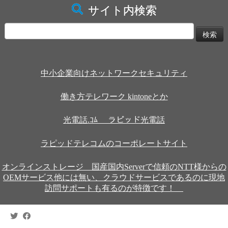
サイト内検索
検
索:
中小企業向けネットワークセキュリティ
働き方テレワーク kintoneとか
光電話.ｺﾑ ラピッド光電話
ラピッドテレコムのコーポレートサイト
オンラインストレージ 国産国内Serverで信頼のNTT様からの
OEMサービス他には無い、クラウドサービスであるのに現地
訪問サポートも有るのが特徴です！