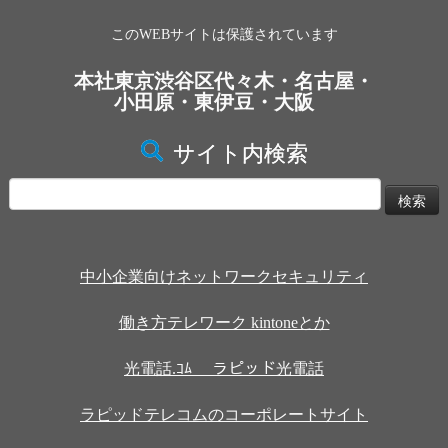
このWEBサイトは保護されています
本社東京渋谷区代々木・名古屋・
小田原・東伊豆・大阪
サイト内検索
検
索:
中小企業向けネットワークセキュリティ
働き方テレワーク kintoneとか
光電話.ｺﾑ ラピッド光電話
ラピッドテレコムのコーポレートサイト