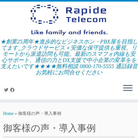
Skip
to
content
★創業25周年★進歩的なビジネスホン・PBX屋を目指し
てます_クラウドサービス＋安価な保守提供も重視、リ
モートから派遣訪問も可能。最新のスマフォ内線も安
心サポート、通信の力とDX支援で中小企業の変革をを
支えたいです★★★★無料相談 0800-170-5555 通話録音
お気軽にお問合せください
Home
»
御客様の声・導入事例
御客様の声・導入事例