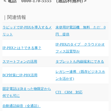
＜電話 0800-170-5555 (通話料無料)＞
…
｜関連情報
ラピッドでIP-PBXを導入するメ
未使用IP電話機 無料 ただ 0
リット
円 提供
IP-PBXのタイプ クラウドかオ
IP-PBXとは？できる事？
フィス設置型か
スマートフォンの活用
タブレットも内線端末にできる
レガシー連携 （既存ビジネスホ
BCP対策にIP-PBX活用
ンを活かす)
固定電話は決まった物限定から
CTI CRM 対応
何でも可に
自動通話録音（全通話）