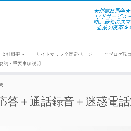
★創業25周年
ウドサービス
能。最新のスマ
企業の変革をを支
会社概要
サイトマップ全固定ページ
全ブログ風
規約・重要事項説明
策
応答＋通話録音＋迷惑電話