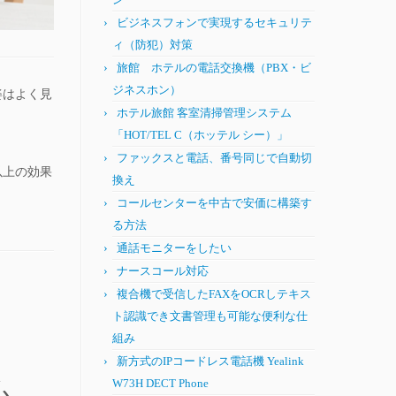
ビジネスフォンで実現するセキュリテ
ィ（防犯）対策
旅館 ホテルの電話交換機（PBX・ビ
ジネスホン）
姿はよく見
ホテル旅館 客室清掃管理システム
「HOT/TEL C（ホッテル シー）」
ファックスと電話、番号同じで自動切
以上の効果
換え
コールセンターを中古で安価に構築す
る方法
通話モニターをしたい
ナースコール対応
複合機で受信したFAXをOCRしテキス
ト認識でき文書管理も可能な便利な仕
組み
新方式のIPコードレス電話機 Yealink
W73H DECT Phone