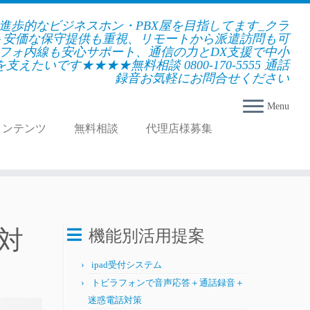
★進歩的なビジネスホン・PBX屋を目指してます_クラ
＋安価な保守提供も重視、リモートから派遣訪問も可
フォ内線も安心サポート、通信の力とDX支援で中小
えたいです★★★★無料相談 0800-170-5555 通話
録音お気軽にお問合せください
Menu
コンテンツ
無料相談
代理店様募集
対
機能別活用提案
ipad受付システム
トビラフォンで音声応答＋通話録音＋
迷惑電話対策