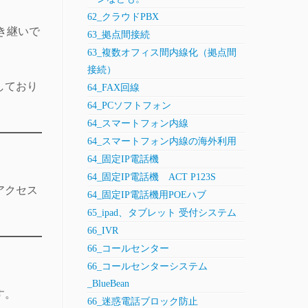
62_クラウドPBX
き継いで
63_拠点間接続
63_複数オフィス間内線化（拠点間
接続）
しており
64_FAX回線
64_PCソフトフォン
64_スマートフォン内線
64_スマートフォン内線の海外利用
64_固定IP電話機
64_固定IP電話機 ACT P123S
アクセス
64_固定IP電話機用POEハブ
65_ipad、タブレット 受付システム
66_IVR
66_コールセンター
66_コールセンターシステム
_BlueBean
す。
66_迷惑電話ブロック防止