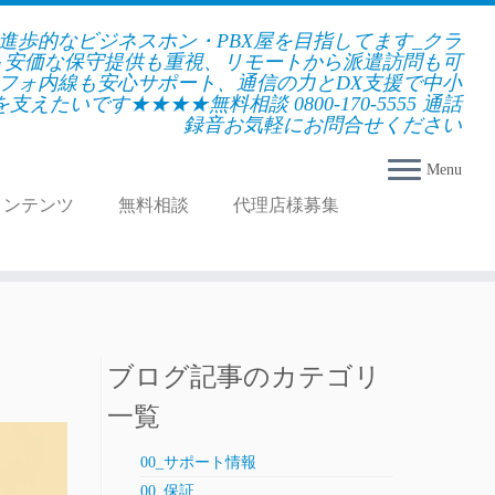
★進歩的なビジネスホン・PBX屋を目指してます_クラ
＋安価な保守提供も重視、リモートから派遣訪問も可
フォ内線も安心サポート、通信の力とDX支援で中小
えたいです★★★★無料相談 0800-170-5555 通話
録音お気軽にお問合せください
Menu
コンテンツ
無料相談
代理店様募集
ブログ記事のカテゴリ
一覧
00_サポート情報
00_保証