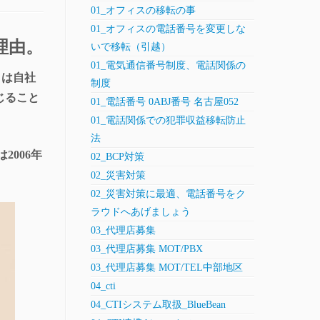
01_オフィスの移転の事
01_オフィスの電話番号を変更しな
理由。
いで移転（引越）
01_電気通信番号制度、電話関係の
くは自社
制度
じること
01_電話番号 0ABJ番号 名古屋052
01_電話関係での犯罪収益移転防止
法
006年
02_BCP対策
02_災害対策
02_災害対策に最適、電話番号をク
ラウドへあげましょう
03_代理店募集
03_代理店募集 MOT/PBX
03_代理店募集 MOT/TEL中部地区
04_cti
04_CTIシステム取扱_BlueBean