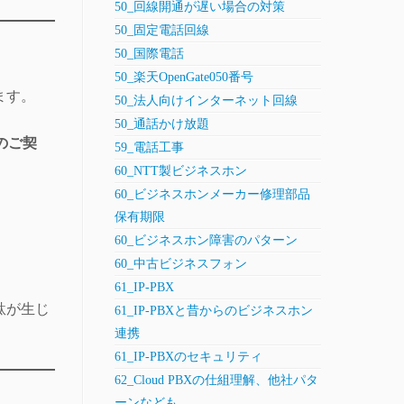
50_回線開通が遅い場合の対策
50_固定電話回線
50_国際電話
50_楽天OpenGate050番号
ます。
50_法人向けインターネット回線
50_通話かけ放題
のご契
59_電話工事
60_NTT製ビジネスホン
60_ビジネスホンメーカー修理部品
保有期限
60_ビジネスホン障害のパターン
60_中古ビジネスフォン
61_IP-PBX
駄が生じ
61_IP-PBXと昔からのビジネスホン
連携
61_IP-PBXのセキュリティ
62_Cloud PBXの仕組理解、他社パタ
ーンなども。