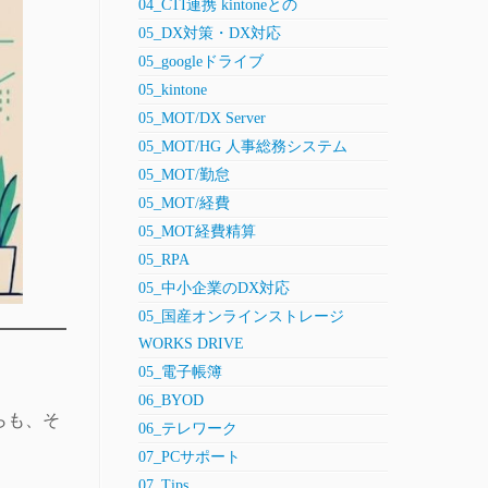
04_CTI連携 kintoneとの
05_DX対策・DX対応
05_googleドライブ
05_kintone
05_MOT/DX Server
05_MOT/HG 人事総務システム
05_MOT/勤怠
05_MOT/経費
05_MOT経費精算
05_RPA
05_中小企業のDX対応
05_国産オンラインストレージ
WORKS DRIVE
05_電子帳簿
06_BYOD
らも、そ
06_テレワーク
07_PCサポート
07_Tips