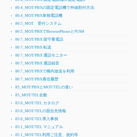
80.4_MOT/PBXの固定電話機で外線割付方法
80.4_MOT/PBX単独電話機
80.5_MOT 受付システム
80.5_MOT/PBXでBrowserPhoneとPUSH
80.7_MOT/PBX 留守番電話
80.7_MOT/PBX 転送
80.7_MOT/PBX 通話モニター
80.7_MOT/PBX 通話録音
80.7_MOT/PBXで構内放送を利用
80.7_MOT/PBX着信履歴
85_MOT/PBXとMOT/TELの違い
85_MOT/TEL全般
85.0_MOT/TEL カタログ
85.0_MOT/TELの競合先情報
85.0_MOT/TEL導入事例
85.1_MOT/TEL マニュアル
85.1_MOT/TEL利用ご注意、規約等