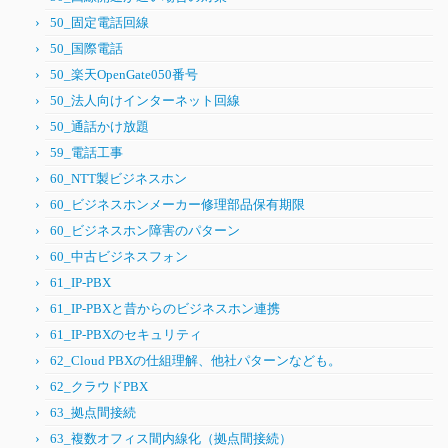
50_固定電話回線
50_国際電話
50_楽天OpenGate050番号
50_法人向けインターネット回線
50_通話かけ放題
59_電話工事
60_NTT製ビジネスホン
60_ビジネスホンメーカー修理部品保有期限
60_ビジネスホン障害のパターン
60_中古ビジネスフォン
61_IP-PBX
61_IP-PBXと昔からのビジネスホン連携
61_IP-PBXのセキュリティ
62_Cloud PBXの仕組理解、他社パターンなども。
62_クラウドPBX
63_拠点間接続
63_複数オフィス間内線化（拠点間接続）