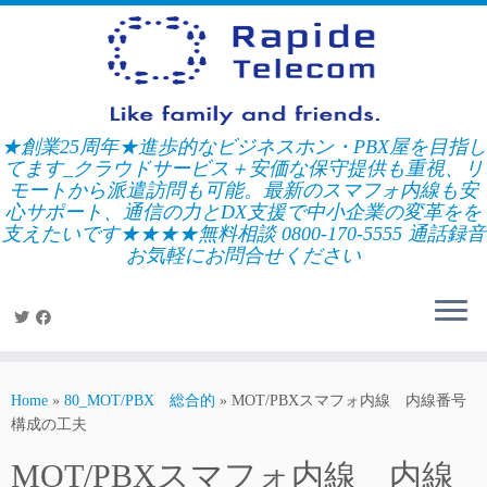
Skip
to
content
★創業25周年★進歩的なビジネスホン・PBX屋を目指し
てます_クラウドサービス＋安価な保守提供も重視、リ
モートから派遣訪問も可能。最新のスマフォ内線も安
心サポート、通信の力とDX支援で中小企業の変革をを
支えたいです★★★★無料相談 0800-170-5555 通話録音
お気軽にお問合せください
Home
»
80_MOT/PBX 総合的
»
MOT/PBXスマフォ内線 内線番号
構成の工夫
MOT/PBXスマフォ内線 内線