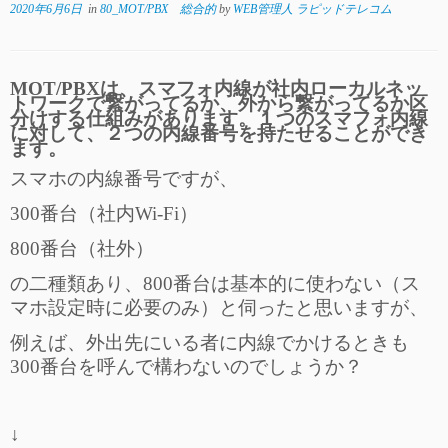
2020年6月6日
in
80_MOT/PBX 総合的
by
WEB管理人 ラピッドテレコム
MOT/PBXは、スマフォ内線が社内ローカルネッ
トワークで繋がってるか、外から繋がってるか区
分けする仕組みがあります。１つのスマフォ内線
に対して、２つの内線番号を持たせることができ
ます。
スマホの内線番号ですが、
300番台（社内Wi-Fi）
800番台（社外）
の二種類あり、800番台は基本的に使わない（ス
マホ設定時に必要のみ）と伺ったと思いますが、
例えば、外出先にいる者に内線でかけるときも
300番台を呼んで構わないのでしょうか？
↓