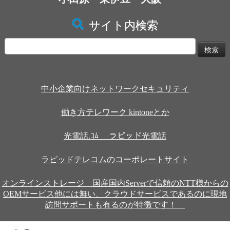
サイト内検索
検
索:
中小企業向けネットワークセキュリティ
働き方テレワーク kintoneとか
光電話.ｺﾑ ラピッド光電話
ラピッドテレコムのコーポレートサイト
オンラインストレージ 国産国内Serverで信頼のNTT様からの
OEMサービス他には無い、クラウドサービスであるのに現地
訪問サポートも有るのが特徴です！